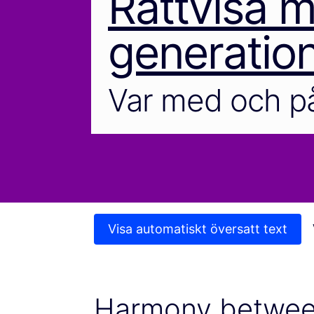
Rättvisa m
generatio
Var med och på
Visa automatiskt översatt text
Harmony between