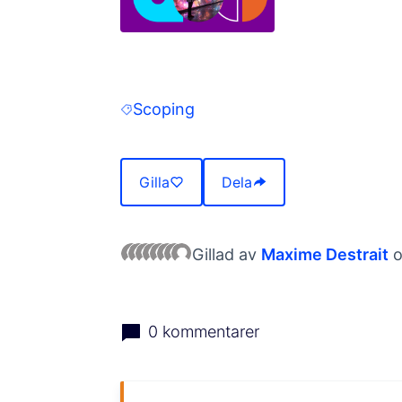
(Öppnas i en ny flik)
Scoping
Filtrera resultat: Scoping
Gilla
Dela
Gillad av
Maxime Destrait
o
0 kommentarer