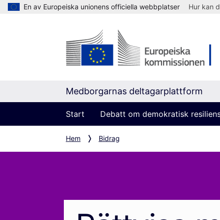
En av Europeiska unionens officiella webbplatser
Hur kan d
Medborgarnas deltagarplattform
Start
Debatt om demokratisk resilien
Hem
Bidrag