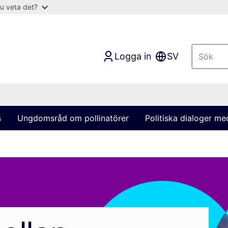
u veta det?
Logga in
SV
s
Ungdomsråd om pollinatörer
Politiska dialoger m