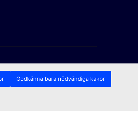
or
Godkänna bara nödvändiga kakor
änk)
(Extern länk)
(Extern länk)
tetspolicy
Rättsligt meddelande