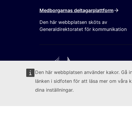
Medborgarnas deltagarplattform
Den här webbplatsen sköts av
Generaldirektoratet för kommunikation
Den här webbplatsen använder kakor. Gå i
länken i sidfoten för att läsa mer om våra 
Följ kommissionen
Kont
(Ext
Rapportera sårbarheter i it-systemen
Sp
dina inställningar.
Tillgänglighet