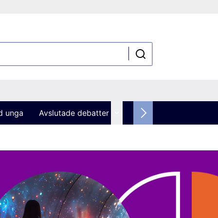
ed unga
Avslutade debatter