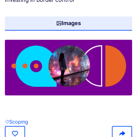
Images
(Opens in new tab)
Scoping
Filter results for: Scoping