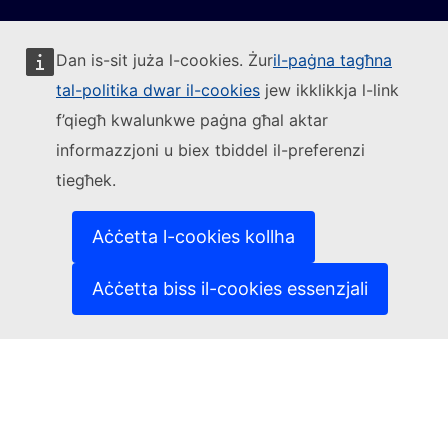
Dan is-sit juża l-cookies. Żur
il-paġna tagħna
tal-politika dwar il-cookies
jew ikklikkja l-link
Segwi lill-Kummissjoni Ewropea
f’qiegħ kwalunkwe paġna għal aktar
informazzjoni u biex tbiddel il-preferenzi
(Link esterna)
Ikkuntattjana
tiegħek.
(Link esterna)
Irrapporta vulnerabbiltà tal-IT
(Link esterna)
Il-lingwi fuq is-siti web tagħna
(Link esterna)
Cookies
Aċċetta l-cookies kollha
(Link esterna)
Politika ta’ privatezza
(Link esterna)
Avviż legali
Aċċetta biss il-cookies essenzjali
L-aċċessibbiltà