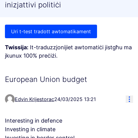
inizjattivi politiċi
Uri t-test tradott awtomatikament
Twissija:
It-traduzzjonijiet awtomatiċi jistgħu ma
jkunux 100% preċiżi.
European Union budget
Res
Edvin Krijestorac
24/03/2025 13:21
Interesting in defence
Investing in climate
Investing in border control