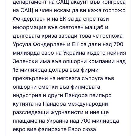
департамент на САЩ акаунт във конгреса
на САЩ и член искам да ви кажа госпожо
Фондерлаен и на ЕК за да спре тази
информация във световен мащаб и
дълговата криза заради това че госпожа
Урсула Фондерлаен и ЕК са дали над 700
милиярда евро на Украйна където нейния
Зеленски има във опшорни компании над
15 милиярда долара във фирми
прехвърлени на неговата съпруга във
опшорни сметки във филмовата
индустрия и други Пандора пеипърс
кутията на Пандора международни
разследващи журналисти и ние ще
плащаме на Украйна над 700 милиарда
евро вие фалирахте Евро сюза