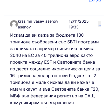
1
0
krasimir vasev asenov
12/11/2025
…
Comment 16864
asenov
19:33
Искам да ви кажа за бюджета 130
трилиона съобразени със SBTI програми
за климата например синия икономика
2040 на ЕС за 40 трилиона евро както
проекта между ESF и Световната банка
по десет социално икономически цели за
16 трилиона долара и този бюджет от 2
трилиона е малък искам да ви кажа че
имам акаунт и във Световната банка Г20,
МВФ във федералния регистър на САЩ
комуникирам със държавния