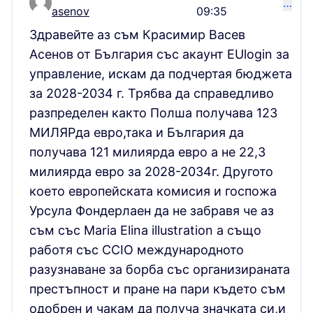
…
Comment 16204
asenov
09:35
Здравейте аз съм Красимир Васев
Асенов от България със акаунт EUlogin за
управление, искам да подчертая бюджета
за 2028-2034 г. Трябва да справедливо
разпределен както Полша получава 123
МИЛЯРда евро,така и България да
получава 121 милиярда евро а не 22,3
милиярда евро за 2028-2034г. Другото
което европейската комисия и госпожа
Урсула Фондерлаен да не забравя че аз
съм със Maria Elina illustration а също
работя със CCIO международното
разузнаване за борба със организираната
престъпност и пране на пари където съм
одобрен и чакам да получа значката си,и