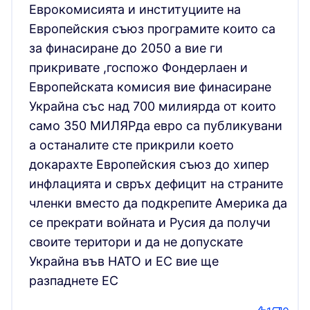
Еврокомисията и институциите на
Европейския съюз програмите които са
за финасиране до 2050 а вие ги
прикривате ,госпожо Фондерлаен и
Европейската комисия вие финасиране
Украйна със над 700 милиярда от които
само 350 МИЛЯРда евро са публикувани
а останалите сте прикрили което
докарахте Европейския съюз до хипер
инфлацията и свръх дефицит на страните
членки вместо да подкрепите Америка да
се прекрати войната и Русия да получи
своите територи и да не допускате
Украйна във НАТО и ЕС вие ще
разпаднете ЕС