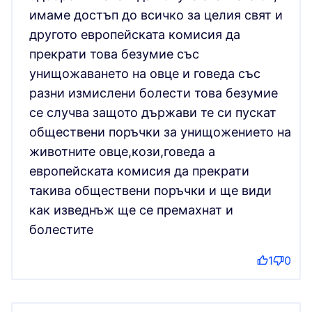
имаме достъп до всичко за целия свят и
другото европейската комисия да
прекрати това безумие със
унищожаването на овце и говеда със
разни измислени болести това безумие
се случва защото държави те си пускат
обществени поръчки за унищожението на
животните овце,кози,говеда а
европейската комисия да прекрати
такива обществени поръчки и ще види
как изведнъж ще се премахнат и
болестите
1
0