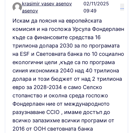
krasimir vasev asenov
02/11/2025
…
Comment 16237
asenov
09:49
Искам да поясня на европейската
комисия и на госпожа Урсула Фондерлаен
къде са финансовите средства 16
трилиона долара 2030 за по програмата
на ESF и Световната банка по 10 социално
екологични цели ,къде са по програма
синия икономика 2040 над 40 трилиона
долара и този бюджет от над 2 трилиона
евро за 2028-2034 е само Селско
стопанство и околна среда госпожо
Фондерлаен ние от международното
разузнаване CCIO , имаме достъп до
всичко запазихме всички програми от
2016 от ООН световната банка