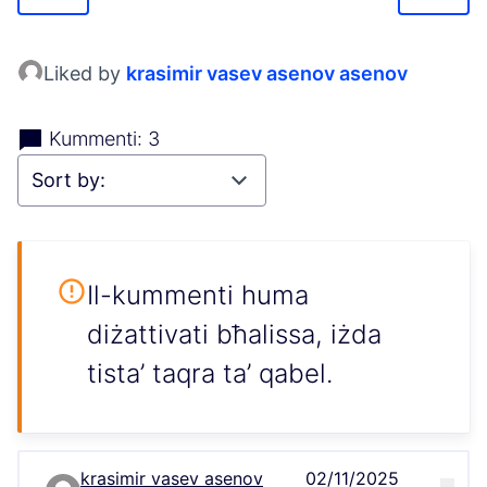
Liked by
krasimir vasev asenov asenov
Kummenti: 3
Il-kummenti huma
diżattivati bħalissa, iżda
tista’ taqra ta’ qabel.
krasimir vasev asenov
02/11/2025