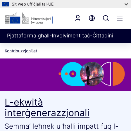
Sit web uffiċjali tal-UE
Pjattaforma għall-Involviment taċ-Ċittadini
Kontribuzzjonijiet
L-ekwità
interġenerazzjonali
Semma’ leħnek u ħalli impatt fuq l-