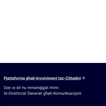
Pjattaforma għall-Involviment taċ-Ċittadini
Dan is-sit hu mmaniġġjat minn:
Id-Direttorat Ġenerali għall-Komunikazzjoni