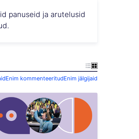
id panuseid ja arutelusid
ud.
aid
Enim kommenteeritud
Enim jälgijaid