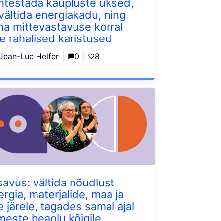
htestada kaupluste uksed,
 vältida energiakadu, ning
ha mittevastavuse korral
te rahalised karistused
Jean-Luc Helfer
0
8
isavus: vältida nõudlust
ergia, materjalide, maa ja
e järele, tagades samal ajal
imeste heaolu kõigile