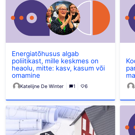
Energiatõhusus algab
poliitikast, mille keskmes on
Ko
heaolu, mitte: kasv, kasum või
pa
omamine
ma
Katelijne De Winter
1
6