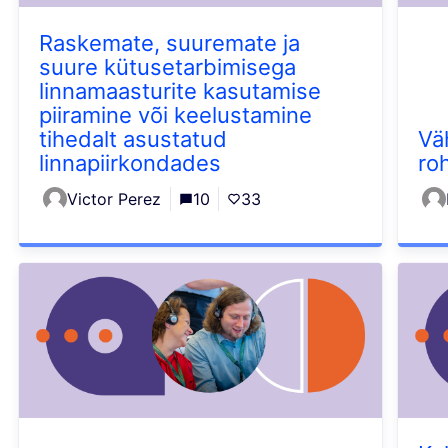
Raskemate, suuremate ja
suure kütusetarbimisega
linnamaasturite kasutamise
piiramine või keelustamine
tihedalt asustatud
Vä
linnapiirkondades
ro
Victor Perez
10
33