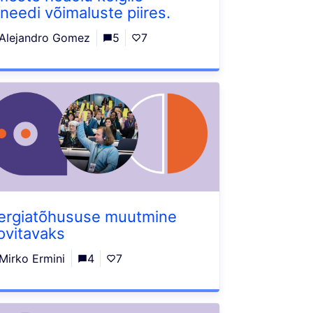
aneedi võimaluste piires.
Alejandro Gomez
5
7
ergiatõhususe muutmine
ovitavaks
Mirko Ermini
4
7