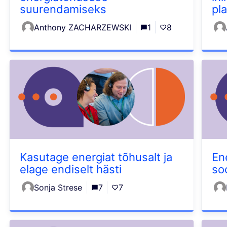
suurendamiseks
pl
Anthony ZACHARZEWSKI
1
8
Kasutage energiat tõhusalt ja
En
elage endiselt hästi
so
Sonja Strese
7
7