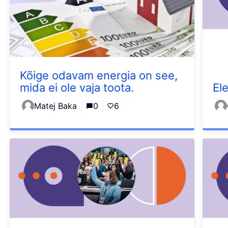
Kõige odavam energia on see,
mida ei ole vaja toota.
El
Matej Baka
0
6