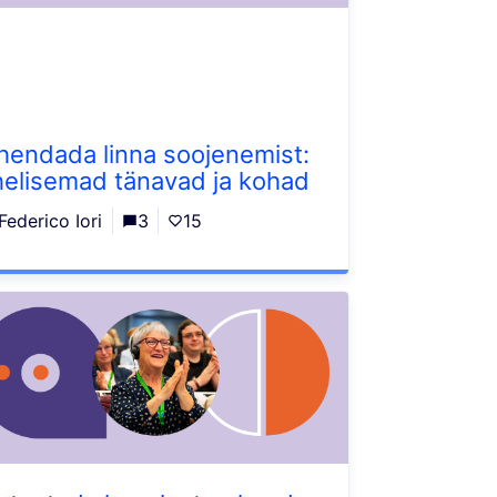
hendada linna soojenemist:
helisemad tänavad ja kohad
Federico Iori
3
15