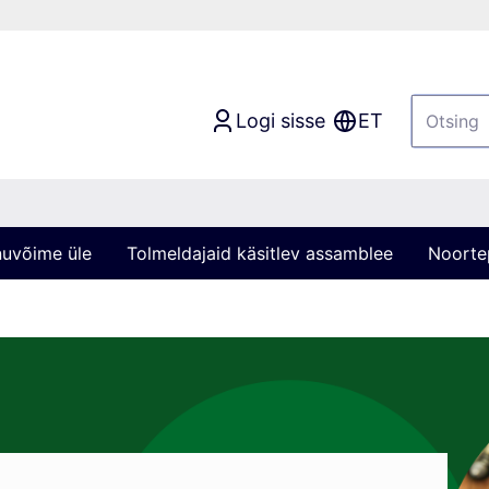
Logi sisse
ET
nuvõime üle
Tolmeldajaid käsitlev assamblee
Noortep