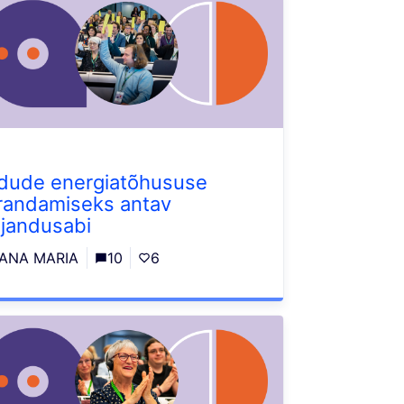
dude energiatõhususe
randamiseks antav
jandusabi
ANA MARIA
10
6