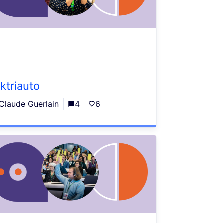
ektriauto
Claude Guerlain
4
6