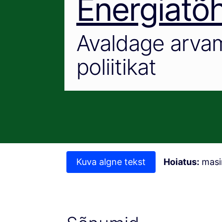
Energiatõ
Avaldage arvam
poliitikat
Kuva algne tekst
Hoiatus:
masin