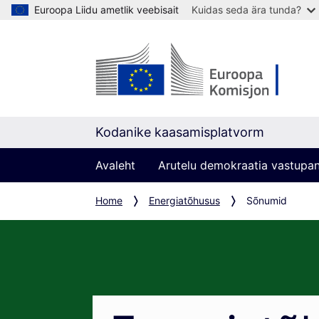
Euroopa Liidu ametlik veebisait
Kuidas seda ära tunda?
Kodanike kaasamisplatvorm
Avaleht
Arutelu demokraatia vastupa
Home
Energiatõhusus
Sõnumid