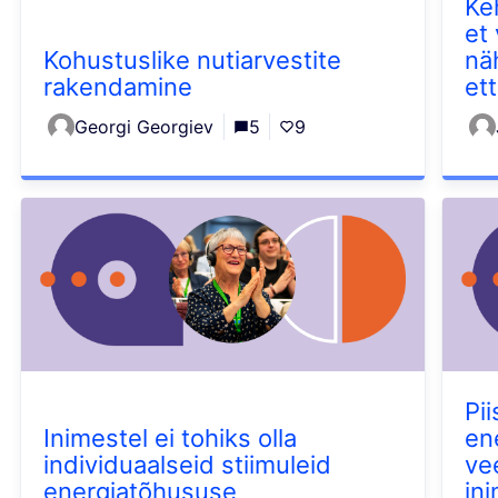
Ke
et
Kohustuslike nutiarvestite
nä
rakendamine
et
Georgi Georgiev
5
9
Pi
Inimestel ei tohiks olla
en
individuaalseid stiimuleid
ve
energiatõhususe
in