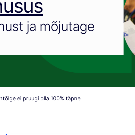
husus
ust ja mõjutage
tõlge ei pruugi olla 100% täpne.