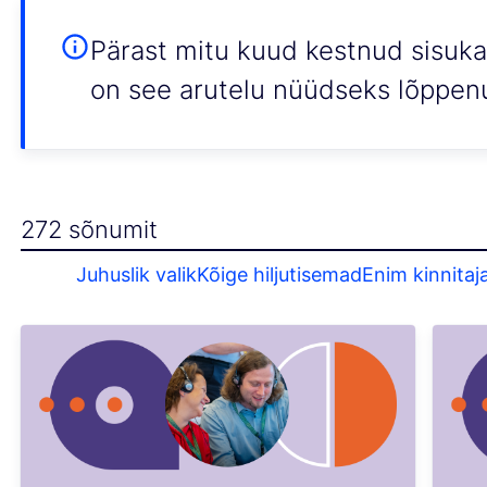
Pärast mitu kuud kestnud sisuka
on see arutelu nüüdseks lõppen
272 sõnumit
Juhuslik valik
Kõige hiljutisemad
Enim kinnitaj