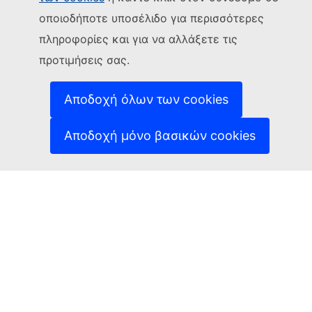
Ακολουθήστε την Ευρωπαϊκή Επιτροπή
οποιοδήποτε υποσέλιδο για περισσότερες
(Εξωτερική σύνδεση)
Επικοινωνήστε μαζί μας
πληροφορίες και για να αλλάξετε τις
(Εξωτερική σύνδεση)
Αναφορά τρωτού σημείου ΤΠ
προτιμήσεις σας.
Γλώσσες στις οποίες είναι διαθέσιμοι οι ιστότοποί
(Εξωτερική σύνδεση)
μας
(Εξωτερική σύνδεση)
Cookies
Αποδοχή όλων των cookies
(Εξωτερική σύνδεση)
Πολιτική απορρήτου
(Εξωτερική σύνδεση
Ανακοίνωση νομικού περιεχομένου
Αποδοχή μόνο βασικών cookies
Δυνατότητα πρόσβασης