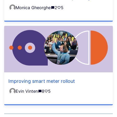
Monica Gheorghe
2
5
Improving smart meter rollout
Evin Vinten
8
5