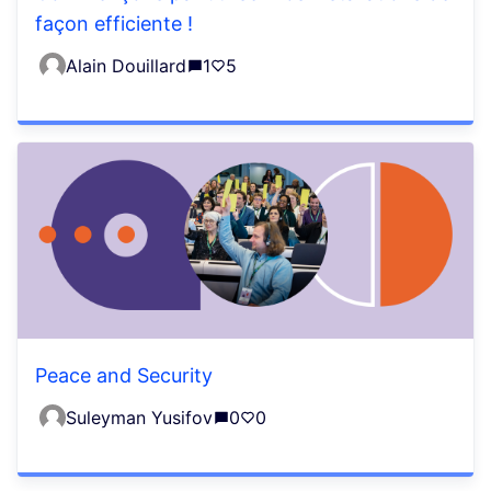
façon efficiente !
Alain Douillard
1
5
Peace and Security
Suleyman Yusifov
0
0