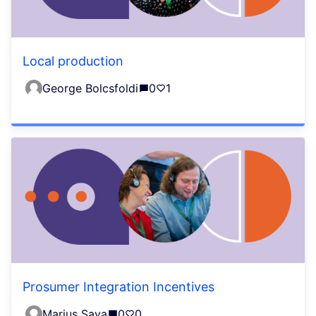
Local production
George Bolcsfoldi
0
1
Prosumer Integration Incentives
Marius Sava
0
0