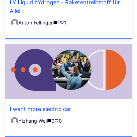
LY Liquid hYdrogen - Raketentreibstoff für
Alle!
Anton Fellinger
1
1
I want more electric car
Yizhang Wei
0
0