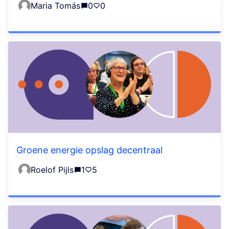
Maria Tomás
0
0
Groene energie opslag decentraal
Roelof Pijls
1
5