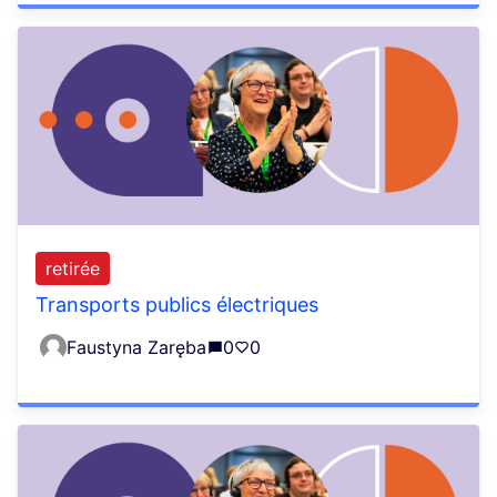
retirée
Transports publics électriques
Faustyna Zaręba
0
0