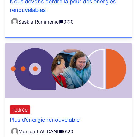
Nous devons perdre la peur des énergies
renouvelables
Saskia Rummenie
0
0
retirée
Plus d’énergie renouvelable
Monica LAUDANI
0
0