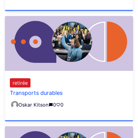
retirée
Transports durables
Oskar Kitson
0
0