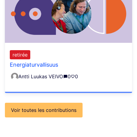
retirée
Energiaturvallisuus
Antti Luukas VEIVO
0
0
Voir toutes les contributions