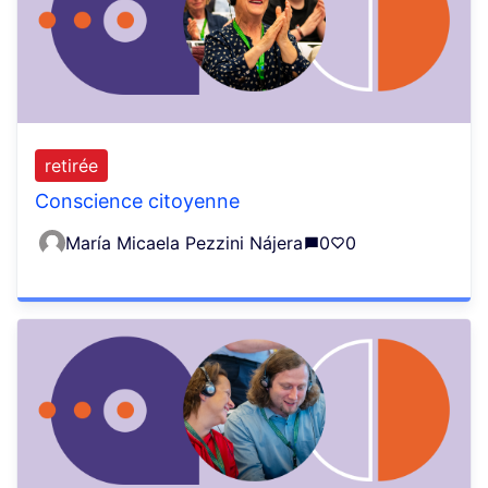
retirée
Conscience citoyenne
María Micaela Pezzini Nájera
0
0