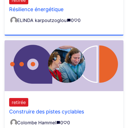
Résilience énergétique
ELINDA karpoutzoglou
0
0
retirée
Construire des pistes cyclables
Colombe Hammel
0
0