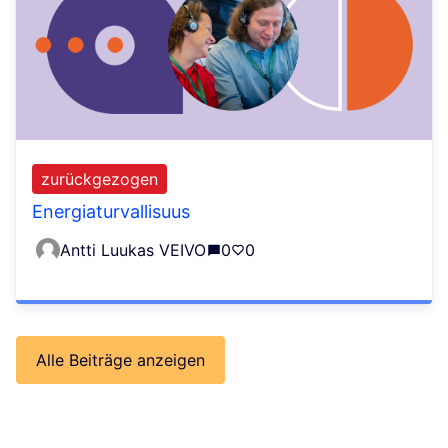
zurückgezogen
Energiaturvallisuus
Antti Luukas VEIVO
0
0
Alle Beiträge anzeigen