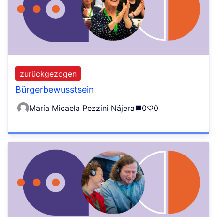
zurückgezogen
Bürgerbewusstsein
María Micaela Pezzini Nájera
0
0