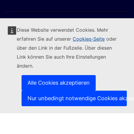
Diese Website verwendet Cookies. Mehr
erfahren Sie auf unserer
Cookies-Seite
oder
Folgen Sie der Europäischen Kommission
über den Link in der Fußzeile. Über diesen
Link können Sie auch Ihre Einstellungen
(Externer Link)
Kontakt
ändern.
(Externer Link)
IT-Sicherheitslücke melden
(Externer Link)
Sprachen auf unseren Websites
(Externer Link)
Cookies
Alle Cookies akzeptieren
(Externer Link)
Schutz der Privatsphäre
(Externer Link)
Rechtlicher Hinweis
Nur unbedingt notwendige Cookies akzep
Zugänglichkeit