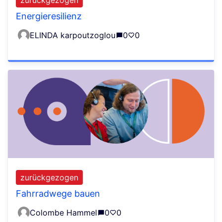
Energieresilienz
ELINDA karpoutzoglou
0
0
zurückgezogen
Fahrradwege bauen
Colombe Hammel
0
0