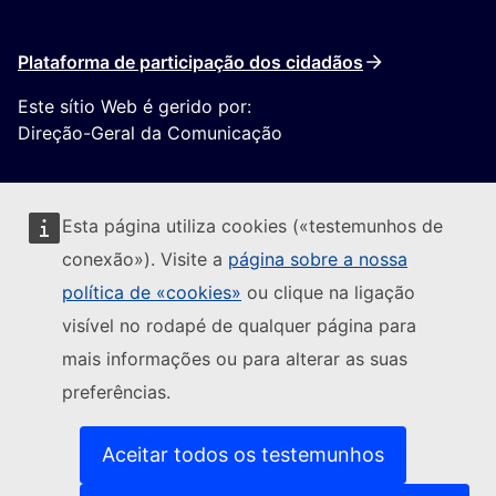
Plataforma de participação dos cidadãos
Este sítio Web é gerido por:
Direção-Geral da Comunicação
Esta página utiliza cookies («testemunhos de
conexão»). Visite a
página sobre a nossa
política de «cookies»
ou clique na ligação
Seguir a Comissão Europeia
visível no rodapé de qualquer página para
mais informações ou para alterar as suas
(Ligação externa)
Contacte-nos
preferências.
(Ligação exte
Comunicar uma vulnerabilidade informática
(Ligação externa)
Línguas dos nossos websites
(Ligação externa)
Cookies
Aceitar todos os testemunhos
(Ligação externa)
Política de privacidade