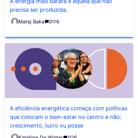
A energia mais barata é aquela que não
precisa ser produzida.
Matej Baka
0
6
A eficiência energética começa com políticas
que colocam o bem-estar no centro e não:
crescimento, lucro ou posse
Katelijne De Winter
1
6