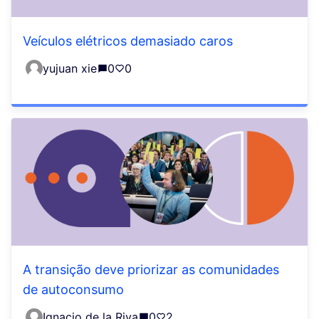
Veículos elétricos demasiado caros
yujuan xie
0
0
A transição deve priorizar as comunidades
de autoconsumo
Ignacio de la Riva
0
2