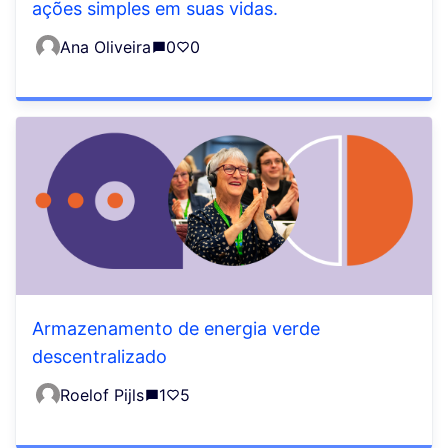
ações simples em suas vidas.
Ana Oliveira
0
0
Armazenamento de energia verde
descentralizado
Roelof Pijls
1
5