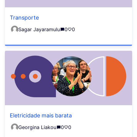
Transporte
Sagar Jayaramulu
0
0
Eletricidade mais barata
Georgina Liakou
0
0