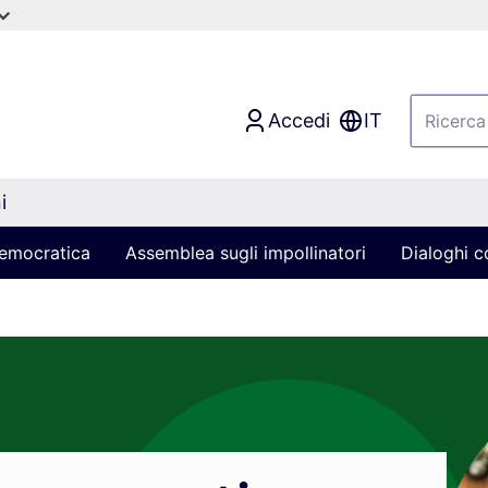
Accedi
IT
i
 democratica
Assemblea sugli impollinatori
Dialoghi co