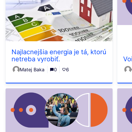
Najlacnejšia energia je tá, ktorú
netreba vyrobiť.
Vo
Matej Baka
0
6