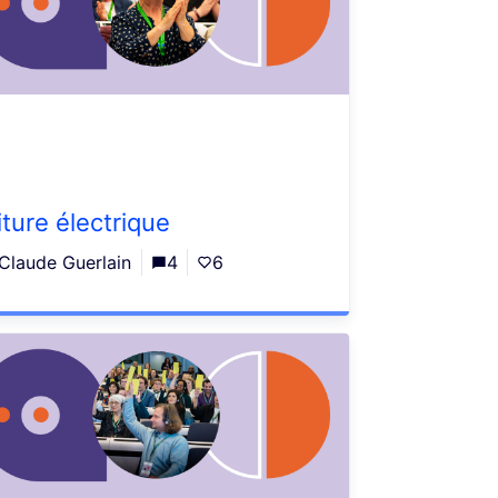
iture électrique
Claude Guerlain
4
6