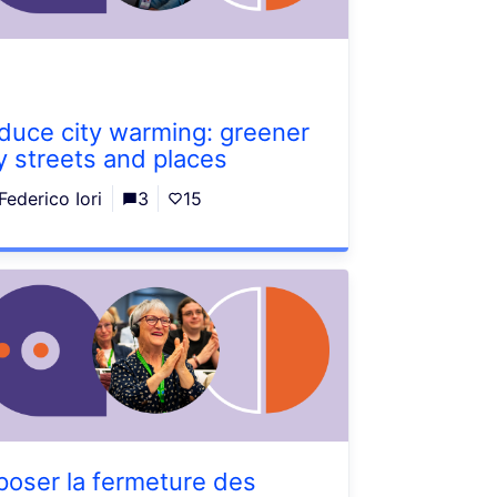
duce city warming: greener
ty streets and places
Federico Iori
3
15
poser la fermeture des