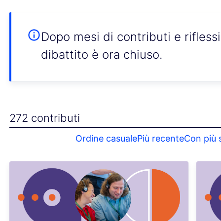
Dopo mesi di contributi e rifless
dibattito è ora chiuso.
272 contributi
Ordine casuale
Più recente
Con più 