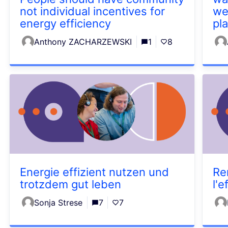
not individual incentives for
wel
energy efficiency
pl
Anthony ZACHARZEWSKI
1
8
Energie effizient nutzen und
Re
trotzdem gut leben
l'
Sonja Strese
7
7