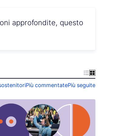
ioni approfondite, questo
sostenitori
Più commentate
Più seguite