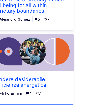
lbeing for all within
anetary boundaries
Alejandro Gomez
5
7
ndere desiderabile
efficienza energetica
Mirko Ermini
4
7