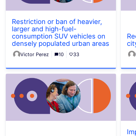
Restriction or ban of heavier,
larger and high-fuel-
consumption SUV vehicles on
Re
densely populated urban areas
ci
Victor Perez
10
33
Im