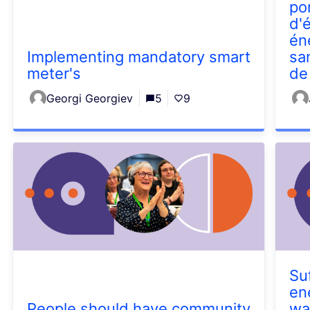
po
d'
én
Implementing mandatory smart
sa
meter's
de
Georgi Georgiev
5
9
Su
en
People should have community
wa