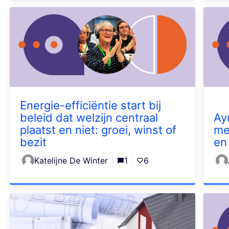
Energie-efficiëntie start bij
beleid dat welzijn centraal
Ay
plaatst en niet: groei, winst of
me
bezit
en
Katelijne De Winter
1
6