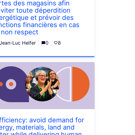
rtes des magasins afin
éviter toute déperdition
ergétique et prévoir des
nctions financières en cas
 non respect
Jean-Luc Helfer
0
8
fficiency: avoid demand for
ergy, materials, land and
ter while delivering human