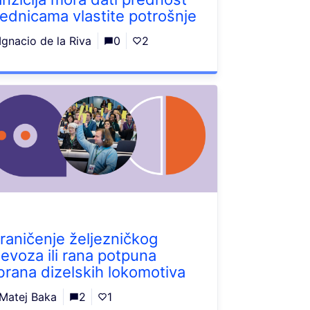
jednicama vlastite potrošnje
Ignacio de la Riva
0
2
raničenje željezničkog
jevoza ili rana potpuna
brana dizelskih lokomotiva
Matej Baka
2
1