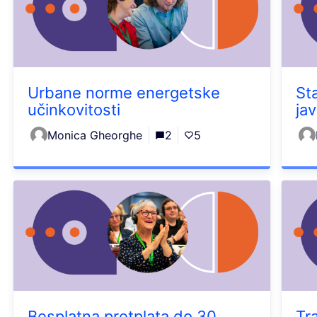
Urbane norme energetske
St
učinkovitosti
jav
Monica Gheorghe
2
5
Besplatna pretplata do 30
Tr