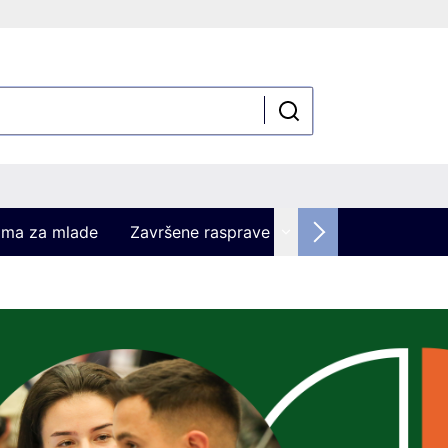
kama za mlade
Završene rasprave