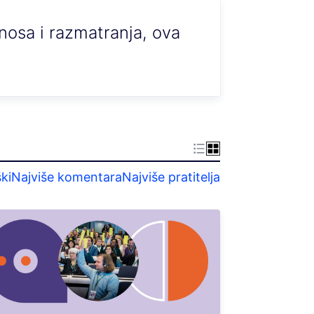
nosa i razmatranja, ova
ki
Najviše komentara
Najviše pratitelja