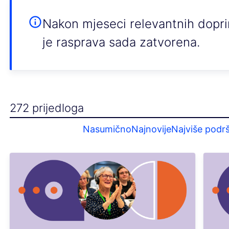
Nakon mjeseci relevantnih dopri
je rasprava sada zatvorena.
272 prijedloga
Nasumično
Najnovije
Najviše podrš