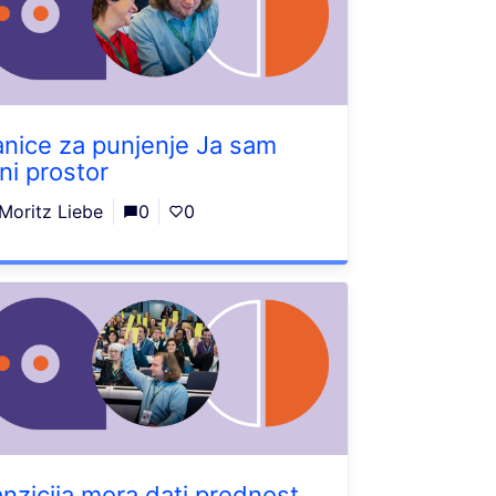
anice za punjenje Ja sam
ni prostor
Moritz Liebe
0
0
anzicija mora dati prednost