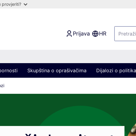
provjeriti?
Prijava
HR
pornosti
Skupština o oprašivačima
Dijalozi o politi
ozi