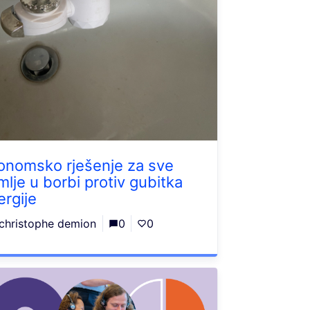
onomsko rješenje za sve
mlje u borbi protiv gubitka
ergije
christophe demion
0
0