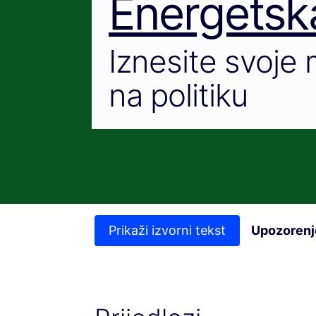
Energetska
Iznesite svoje m
na politiku
Prikaži izvorni tekst
Upozorenj