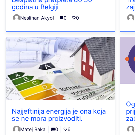
godina u Belgiji
za
Neslihan Akyol
0
0
Og
Najjeftinija energija je ona koja
pri
se ne mora proizvoditi.
za
Matej Baka
0
6