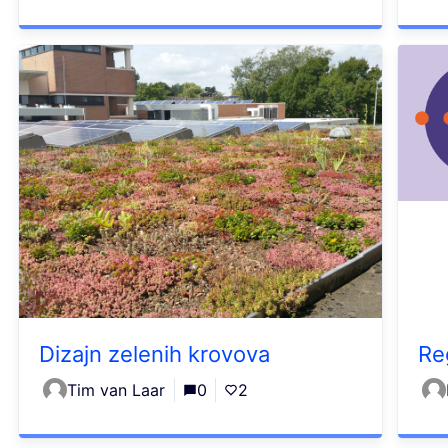
Dizajn zelenih krovova
Re
Tim van Laar
0
2