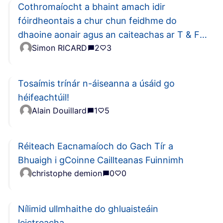
Cothromaíocht a bhaint amach idir
fóirdheontais a chur chun feidhme do
dhaoine aonair agus an caiteachas ar T & F a
Simon RICARD
2
3
mhéadú chun teicneolaíochtaí atá tíosach ar
fhuinneamh a fheabhsú
Tosaímis trínár n-áiseanna a úsáid go
héifeachtúil!
Alain Douillard
1
5
Réiteach Eacnamaíoch do Gach Tír a
Bhuaigh i gCoinne Caillteanas Fuinnimh
christophe demion
0
0
Nílimid ullmhaithe do ghluaisteáin
leictreacha.