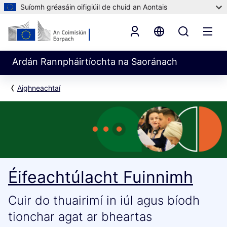
Suíomh gréasáin oifigiúil de chuid an Aontais
Ardán Rannpháirtíochta na Saoránach
Aighneachtaí
Éifeachtúlacht Fuinnimh
Cuir do thuairimí in iúl agus bíodh
tionchar agat ar bheartas