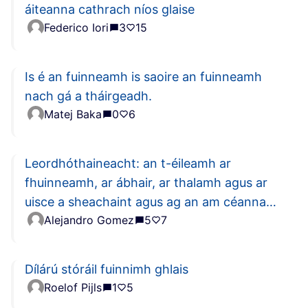
áiteanna cathrach níos glaise
Federico Iori
3
15
Is é an fuinneamh is saoire an fuinneamh
nach gá a tháirgeadh.
Matej Baka
0
6
Leordhóthaineacht: an t-éileamh ar
fhuinneamh, ar ábhair, ar thalamh agus ar
uisce a sheachaint agus ag an am céanna
Alejandro Gomez
5
7
dea-bhail an duine a sheachadadh do chách
laistigh de theorainneacha an phláinéid
Dílárú stóráil fuinnimh ghlais
Roelof Pijls
1
5