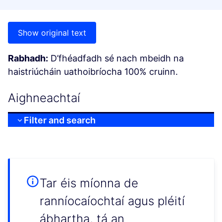
Show original text
Rabhadh:
D’fhéadfadh sé nach mbeidh na
haistriúcháin uathoibríocha 100% cruinn.
Aighneachtaí
Filter and search
Tar éis míonna de
ranníocaíochtaí agus pléití
ábhartha, tá an