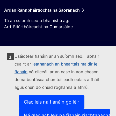
Ardán Rannpháirtíochta na Saoránach
Tá an suíomh seo á bhainistiú ag:
Ard-Stiúrthóireacht na Cumarsáide
Úsáidtear fianáin ar an suíomh seo. Tabhair
cuairt ar
leathanach an bheartais maidir le
Lean an Coimisiún Eorpach
fianáin
nó cliceáil ar an nasc in aon cheann
de na buntásca chun tuilleadh eolais a fháil
(External link)
Sonraí teagmhála
agus chun do chuid roghanna a athrú.
(External link)
Leochaileacht TF a thuairisciú
(External link)
Teangacha ar ár suíomhanna gréasáin
(External link)
Fianáin
Glac leis na fianáin go léir
(External link)
Beartas príobháideachais
(External link)
Fógra dlíthiúil
Ná glac ach leis na fianáin riachtanacha