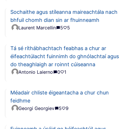
Sochaithe agus stíleanna maireachtála nach
bhfuil chomh dian sin ar fhuinneamh
Laurent Marcellin
5
5
Tá sé ríthábhachtach feabhas a chur ar
éifeachtúlacht fuinnimh do ghnólachtaí agus
do theaghlaigh ar roinnt cúiseanna
Antonio Laierno
0
1
Méadair chliste éigeantacha a chur chun
feidhme
Georgi Georgiev
5
9
Fuinneamh a úsáid go héifeachtúil agus