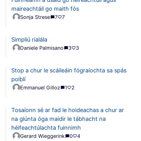
maireachtáil go maith fós
Sonja Strese
7
7
Simpliú rialála
Daniele Palmisano
3
3
Stop a chur le scáileáin fógraíochta sa spás
poiblí
Emmanuel Gilloz
1
2
Tosaíonn sé ar fad le hoideachas a chur ar
na glúnta óga maidir le tábhacht na
héifeachtúlachta fuinnimh
Gerard Wieggerink
0
4