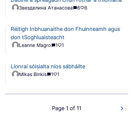
Звезделина Атанасова
6
6
Réitigh Inbhuanaithe don Fhuinneamh agus
don tSoghluaisteacht
Leanne Magro
1
1
Líonraí sóisialta níos sábháilte
Mikas Binkis
1
1
Page 1 of 11