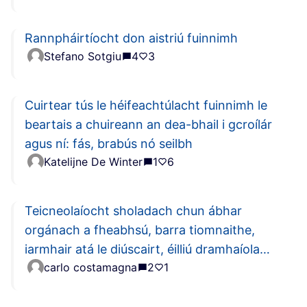
Rannpháirtíocht don aistriú fuinnimh
Stefano Sotgiu
4
3
Cuirtear tús le héifeachtúlacht fuinnimh le
beartais a chuireann an dea-bhail i gcroílár
agus ní: fás, brabús nó seilbh
Katelijne De Winter
1
6
Teicneolaíocht sholadach chun ábhar
orgánach a fheabhsú, barra tiomnaithe,
iarmhair atá le diúscairt, éilliú dramhaíola
carlo costamagna
2
1
agus uisce a sheachaint