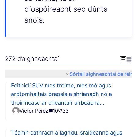
díospóireacht seo dúnta
anois.
272 d’aighneachtaí
Sórtáil aighneachtaí de réir
Feithiclí SUV níos troime, níos mó agus
ardtomhaltais breosla a shrianadh nó a
thoirmeasc ar cheantair uirbeacha
Victor Perez
10
33
dhlúthdhaonra
Téamh cathrach a laghdú: sráideanna agus