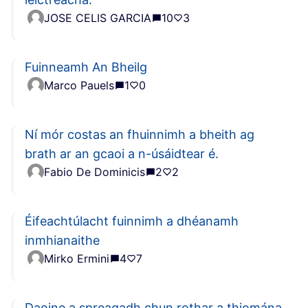
JOSE CELIS GARCIA
10
3
Fuinneamh An Bheilg
Marco Pauels
1
0
Ní mór costas an fhuinnimh a bheith ag
brath ar an gcaoi a n-úsáidtear é.
Fabio De Dominicis
2
2
Éifeachtúlacht fuinnimh a dhéanamh
inmhianaithe
Mirko Ermini
4
7
Daoine a spreagadh chun rothar a thiomána