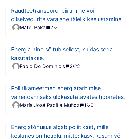
Raudteetranspordi piiramine või
diiselvedurite varajane täielik keelustamine
Matej Baka
2
1
Energia hind sõltub sellest, kuidas seda
kasutatakse.
Fabio De Dominicis
2
2
Poliitikameetmed energiatarbimise
vähendamiseks üldkasutatavates hoonetes.
María José Padilla Muñoz
1
0
Energiatõhusus algab poliitikast, mille
keskmes on heaolu, mitte: kasv, kasum või