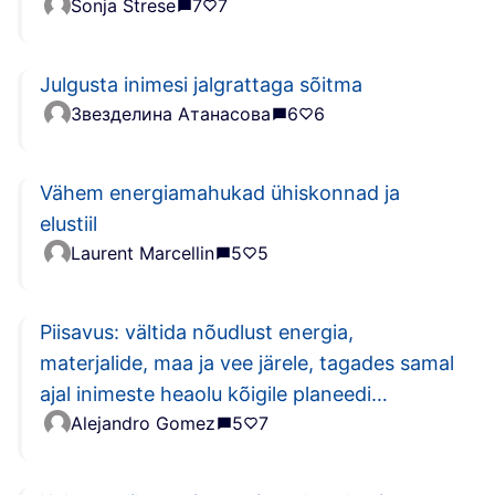
Sonja Strese
7
7
Julgusta inimesi jalgrattaga sõitma
Звезделина Атанасова
6
6
Vähem energiamahukad ühiskonnad ja
elustiil
Laurent Marcellin
5
5
Piisavus: vältida nõudlust energia,
materjalide, maa ja vee järele, tagades samal
ajal inimeste heaolu kõigile planeedi
Alejandro Gomez
5
7
võimaluste piires.