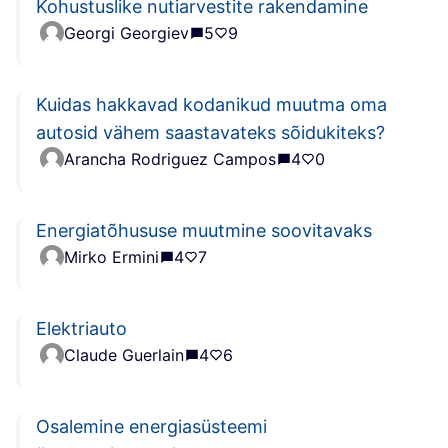
Kohustuslike nutiarvestite rakendamine
Georgi Georgiev
5
9
Kuidas hakkavad kodanikud muutma oma
autosid vähem saastavateks sõidukiteks?
Arancha Rodriguez Campos
4
0
Energiatõhususe muutmine soovitavaks
Mirko Ermini
4
7
Elektriauto
Claude Guerlain
4
6
Osalemine energiasüsteemi