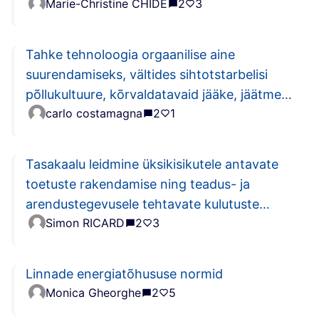
Marie-Christine CHIDE
2
3
Tahke tehnoloogia orgaanilise aine
suurendamiseks, vältides sihtotstarbelisi
põllukultuure, kõrvaldatavaid jääke, jäätmete
carlo costamagna
2
1
ja vee saastumist
Tasakaalu leidmine üksikisikutele antavate
toetuste rakendamise ning teadus- ja
arendustegevusele tehtavate kulutuste
Simon RICARD
2
3
suurendamise vahel, et parandada
energiatõhusaid tehnoloogiaid
Linnade energiatõhususe normid
Monica Gheorghe
2
5