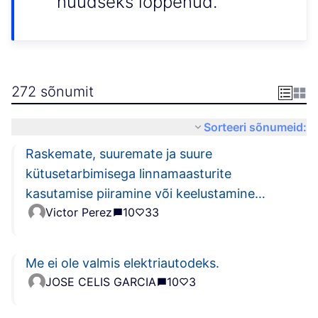
nüüdseks lõppenud.
272 sõnumit
Sorteeri sõnumeid:
Raskemate, suuremate ja suure
kütusetarbimisega linnamaasturite
kasutamise piiramine või keelustamine
Victor Perez
10
33
tihedalt asustatud linnapiirkondades
Me ei ole valmis elektriautodeks.
JOSE CELIS GARCIA
10
3