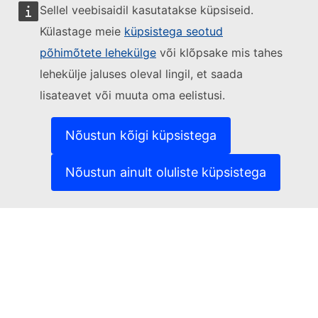
Sellel veebisaidil kasutatakse küpsiseid.
Külastage meie
küpsistega seotud
Jälgige Euroopa Komisjoni
põhimõtete lehekülge
või klõpsake mis tahes
lehekülje jaluses oleval lingil, et saada
(Välislink)
Võtke meiega ühendust
lisateavet või muuta oma eelistusi.
(Välislink)
Teatage turvanõrkusest
(Välislink)
Keeled meie veebisaitidel
(Välislink)
Küpsised
Nõustun kõigi küpsistega
(Välislink)
Isikuandmete kaitse
(Välislink)
Õigusteave
Nõustun ainult oluliste küpsistega
Juurdepääsetavus