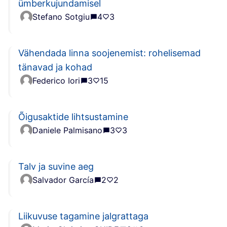
ümberkujundamisel
Stefano Sotgiu
4
3
Vähendada linna soojenemist: rohelisemad
tänavad ja kohad
Federico Iori
3
15
Õigusaktide lihtsustamine
Daniele Palmisano
3
3
Talv ja suvine aeg
Salvador García
2
2
Liikuvuse tagamine jalgrattaga