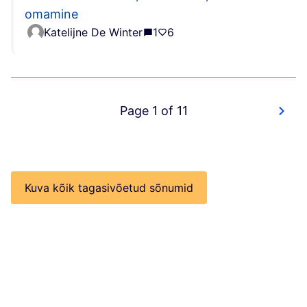
omamine
Katelijne De Winter
1
6
Page 1 of 11
Kuva kõik tagasivõetud sõnumid