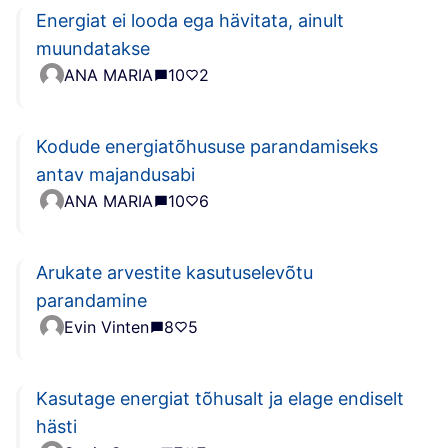
Energiat ei looda ega hävitata, ainult
muundatakse
ANA MARIA
10
2
Kodude energiatõhususe parandamiseks
antav majandusabi
ANA MARIA
10
6
Arukate arvestite kasutuselevõtu
parandamine
Evin Vinten
8
5
Kasutage energiat tõhusalt ja elage endiselt
hästi