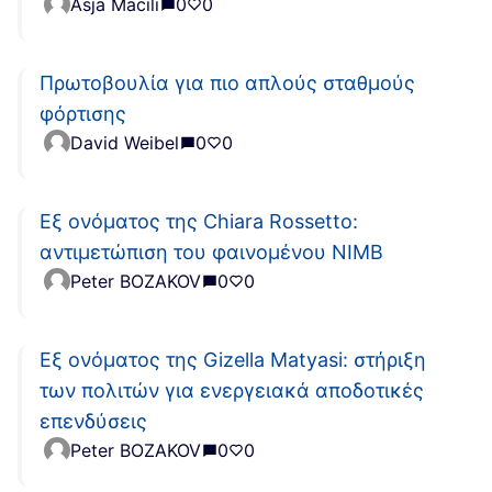
Asja Macili
0
0
Πρωτοβουλία για πιο απλούς σταθμούς
φόρτισης
David Weibel
0
0
Εξ ονόματος της Chiara Rossetto:
αντιμετώπιση του φαινομένου NIMB
Peter BOZAKOV
0
0
Εξ ονόματος της Gizella Matyasi: στήριξη
των πολιτών για ενεργειακά αποδοτικές
επενδύσεις
Peter BOZAKOV
0
0