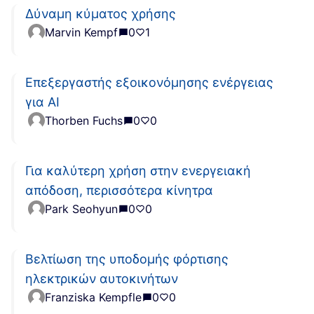
Δύναμη κύματος χρήσης
Marvin Kempf
0
1
Επεξεργαστής εξοικονόμησης ενέργειας
για AI
Thorben Fuchs
0
0
Για καλύτερη χρήση στην ενεργειακή
απόδοση, περισσότερα κίνητρα
Park Seohyun
0
0
Βελτίωση της υποδομής φόρτισης
ηλεκτρικών αυτοκινήτων
Franziska Kempfle
0
0