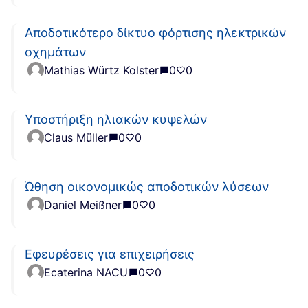
Αποδοτικότερο δίκτυο φόρτισης ηλεκτρικών
οχημάτων
Mathias Würtz Kolster
0
0
Υποστήριξη ηλιακών κυψελών
Claus Müller
0
0
Ώθηση οικονομικώς αποδοτικών λύσεων
Daniel Meißner
0
0
Εφευρέσεις για επιχειρήσεις
Ecaterina NACU
0
0