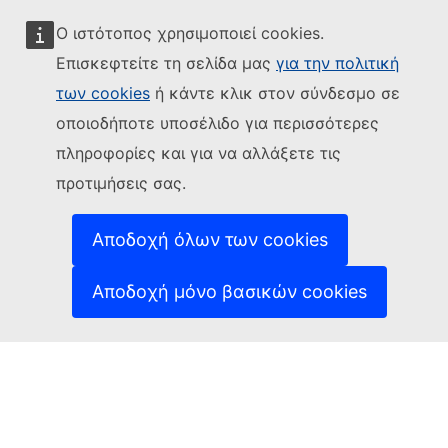
Ο ιστότοπος χρησιμοποιεί cookies.
Επισκεφτείτε τη σελίδα μας
για την πολιτική
των cookies
ή κάντε κλικ στον σύνδεσμο σε
Ακολουθήστε την Ευρωπαϊκή Επιτροπή
οποιοδήποτε υποσέλιδο για περισσότερες
(Εξωτερική σύνδεση)
Επικοινωνήστε μαζί μας
πληροφορίες και για να αλλάξετε τις
(Εξωτερική σύνδεση)
Αναφορά τρωτού σημείου ΤΠ
προτιμήσεις σας.
Γλώσσες στις οποίες είναι διαθέσιμοι οι ιστότοποί
(Εξωτερική σύνδεση)
μας
(Εξωτερική σύνδεση)
Cookies
Αποδοχή όλων των cookies
(Εξωτερική σύνδεση)
Πολιτική απορρήτου
(Εξωτερική σύνδεση
Ανακοίνωση νομικού περιεχομένου
Αποδοχή μόνο βασικών cookies
Δυνατότητα πρόσβασης