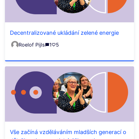
Decentralizované ukládání zelené energie
Roelof Pijls
1
5
Vše začíná vzděláváním mladších generací o