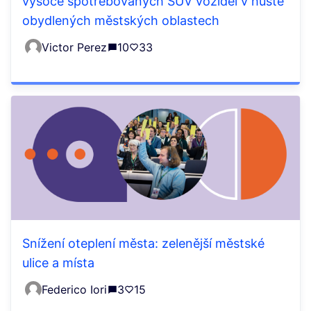
vysoce spotřebovaných SUV vozidel v hustě
obydlených městských oblastech
Victor Perez
10
33
Snížení oteplení města: zelenější městské
ulice a místa
Federico Iori
3
15