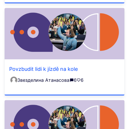
Povzbudit lidi k jízdě na kole
Звезделина Атанасова
6
6