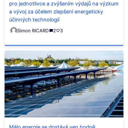
pro jednotlivce a zvýšením výdajů na výzkum
a vývoj za účelem zlepšení energeticky
účinných technologií
Simon RICARD
2
3
Málo energie se dostává ven hodně