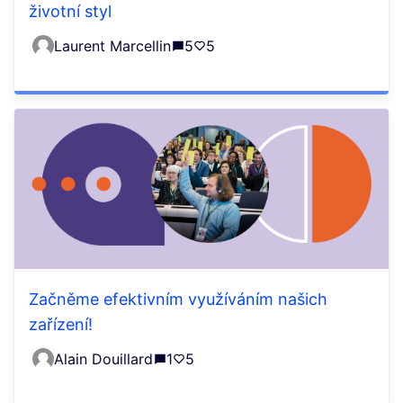
životní styl
Laurent Marcellin
5
5
Začněme efektivním využíváním našich
zařízení!
Alain Douillard
1
5