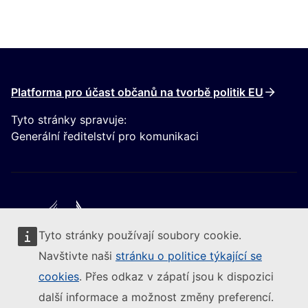
Platforma pro účast občanů na tvorbě politik EU
Tyto stránky spravuje:
Generální ředitelství pro komunikaci
Tyto stránky používají soubory cookie.
Следвайте Европейската комисия
Navštivte naši
stránku o politice týkající se
cookies
. Přes odkaz v zápatí jsou k dispozici
(Externí odkaz)
Kontakt
další informace a možnost změny preferencí.
(Externí odkaz)
Nahlásit zranitelnost IT