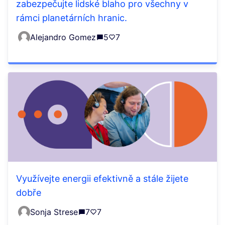
zabezpečujte lidské blaho pro všechny v
rámci planetárních hranic.
Alejandro Gomez
5
7
Využívejte energii efektivně a stále žijete
dobře
Sonja Strese
7
7