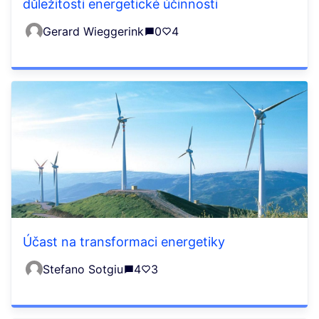
důležitosti energetické účinnosti
Gerard Wieggerink
0
4
Účast na transformaci energetiky
Stefano Sotgiu
4
3