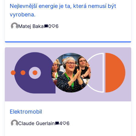
Nejlevnější energie je ta, která nemusí být
vyrobena.
Matej Baka
0
6
Elektromobil
Claude Guerlain
4
6