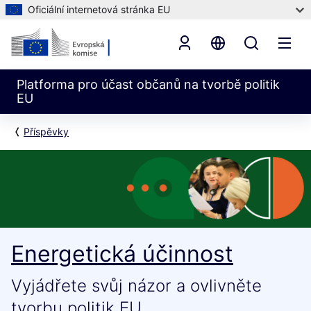
Oficiální internetová stránka EU
Platforma pro účast občanů na tvorbě politik
EU
Příspěvky
Energetická účinnost
Vyjádřete svůj názor a ovlivněte
tvorbu politik EU