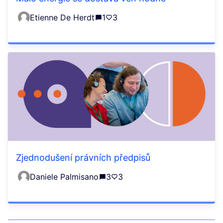
Etienne De Herdt
1
3
Zjednodušení právních předpisů
Daniele Palmisano
3
3