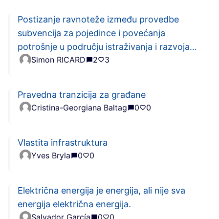
Postizanje ravnoteže između provedbe
subvencija za pojedince i povećanja
potrošnje u području istraživanja i razvoja
Simon RICARD
2
3
radi poboljšanja energetski učinkovitih
tehnologija
Pravedna tranzicija za građane
Cristina-Georgiana Baltag
0
0
Vlastita infrastruktura
Yves Bryla
0
0
Električna energija je energija, ali nije sva
energija električna energija.
Salvador García
0
0