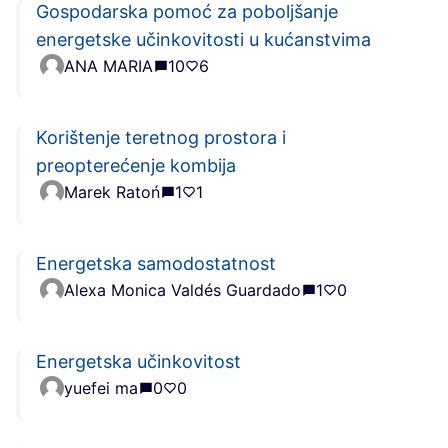
Gospodarska pomoć za poboljšanje
energetske učinkovitosti u kućanstvima
ANA MARIA
10
6
Korištenje teretnog prostora i
preopterećenje kombija
Marek Ratoń
1
1
Energetska samodostatnost
Alexa Monica Valdés Guardado
1
0
Energetska učinkovitost
yuefei ma
0
0