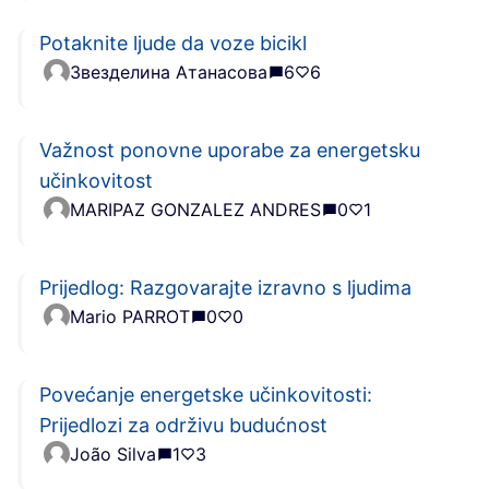
Potaknite ljude da voze bicikl
Звезделина Атанасова
6
6
Važnost ponovne uporabe za energetsku
učinkovitost
MARIPAZ GONZALEZ ANDRES
0
1
Prijedlog: Razgovarajte izravno s ljudima
Mario PARROT
0
0
Povećanje energetske učinkovitosti:
Prijedlozi za održivu budućnost
João Silva
1
3