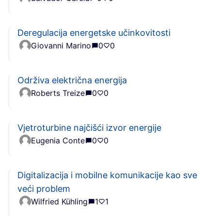
Deregulacija energetske učinkovitosti
Giovanni Marino
0
0
Održiva električna energija
Roberts Treize
0
0
Vjetroturbine najčišći izvor energije
Eugenia Conte
0
0
Digitalizacija i mobilne komunikacije kao sve
veći problem
Wilfried Kühling
1
1