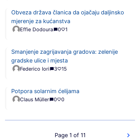
Obveza država članica da ojačaju daljinsko
mjerenje za kućanstva
Effie Dodoura
0
1
Smanjenje zagrijavanja gradova: zelenije
gradske ulice i mjesta
Federico Iori
3
15
Potpora solarnim ćelijama
Claus Müller
0
0
Page 1 of 11