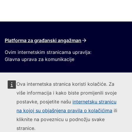
Platforma za građanski angažman
Ovim internetskim stranicama upravlja:
Glavna uprava za komunikacije
Ova internetska stranica koristi kolačiće. Za
više informacija i kako biste promijenili svoje
postavke, posjetite našu
internetsku stranicu
Pratite Europsku komisiju
na kojoj su objašnjena pravila o kolačićima
ili
kliknite na poveznicu u podnožju svake
(Vanjska poveznica)
Kontakt
stranice.
(Vanjska poveznica)
Prijavite ranjivost IT-a