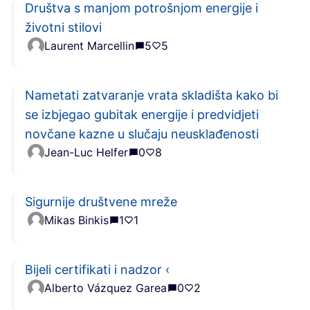
Društva s manjom potrošnjom energije i
životni stilovi
Laurent Marcellin
5
5
Nametati zatvaranje vrata skladišta kako bi
se izbjegao gubitak energije i predvidjeti
novčane kazne u slučaju neusklađenosti
Jean-Luc Helfer
0
8
Sigurnije društvene mreže
Mikas Binkis
1
1
Bijeli certifikati i nadzor ‹
Alberto Vázquez Garea
0
2