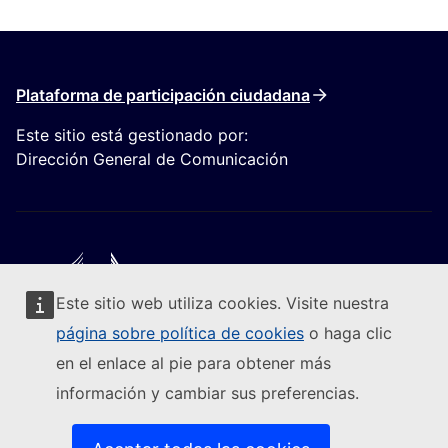
Plataforma de participación ciudadana
Este sitio está gestionado por:
Dirección General de Comunicación
Este sitio web utiliza cookies. Visite nuestra
Seguir a la Comisión Europea
página sobre política de cookies
o haga clic
en el enlace al pie para obtener más
(Enlace externo)
Contacto
información y cambiar sus preferencias.
(Enlace externo)
Notificar una vulnerabilidad informática
(Enlace externo)
Idiomas en nuestros sitios web
(Enlace externo)
Cookies