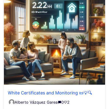
White Certificates and Monitoring 📜💡🔍
Alberto Vázquez Garea
0
2