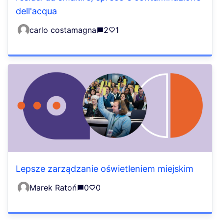
dell'acqua
carlo costamagna
2
1
Lepsze zarządzanie oświetleniem miejskim
Marek Ratoń
0
0