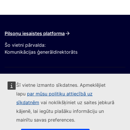
Pilsoņu iesaistes platforma
Šo vietni pārvalda:
Komunikācijas ģenerāldirektorāts
Šī vietne izmanto sīkdatnes. Apmeklējiet
lapu
par mūsu politiku attiecībā uz
Sekojiet Eiropas Komisijai
sīkdatnēm
vai noklikšķiniet uz saites jebkurā
kājenē, lai iegūtu plašāku informāciju un
(Ārēja saite)
Sazinieties ar mums
mainītu savas preferences.
(Ārēja saite)
Ziņot par IT ievainojamību
(Ārēja saite)
Valodas mūsu tīmekļvietnēs