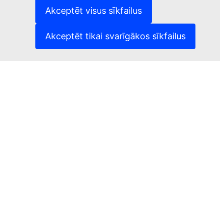
(Ārēja saite)
Sīkdatnes
Akceptēt visus sīkfailus
(Ārēja saite)
Privātuma aizsardzība
(Ārēja saite)
Juridisks paziņojums
Akceptēt tikai svarīgākos sīkfailus
Pieejamība