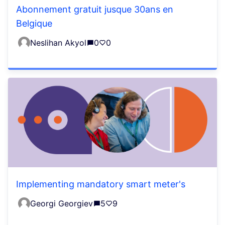
Abonnement gratuit jusque 30ans en
Belgique
Neslihan Akyol
0
0
Implementing mandatory smart meter's
Georgi Georgiev
5
9