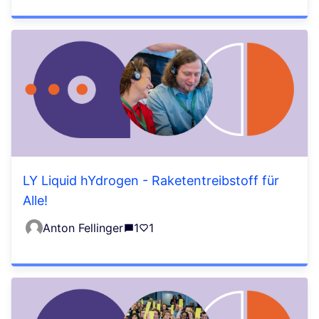
LY Liquid hYdrogen - Raketentreibstoff für
Alle!
Anton Fellinger
1
1