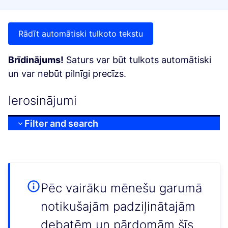
Rādīt automātiski tulkoto tekstu
Brīdinājums!
Saturs var būt tulkots automātiski
un var nebūt pilnīgi precīzs.
Ierosinājumi
Filter and search
Pēc vairāku mēnešu garumā
notikušajām padziļinātajām
debatēm un pārdomām šīs