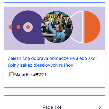
Železničná doprava obmedzenie alebo skor
úplný zákaz dieselových rušňov
Matej Baka
2
1
Page 1 of 11