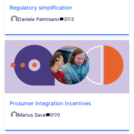
Regulatory simplification
Daniele Palmisano
3
3
Prosumer Integration Incentives
Marius Sava
0
0