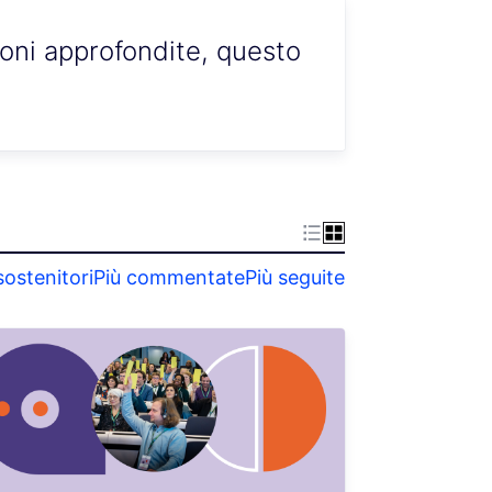
ioni approfondite, questo
sostenitori
Più commentate
Più seguite