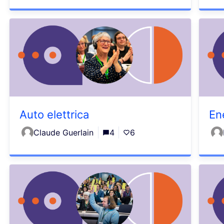
Auto elettrica
Ene
Claude Guerlain
4
6