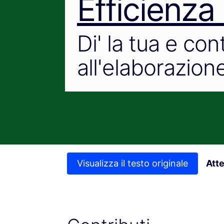
Efficienza
Di' la tua e con
all'elaborazione
Visualizza il testo originale
Att