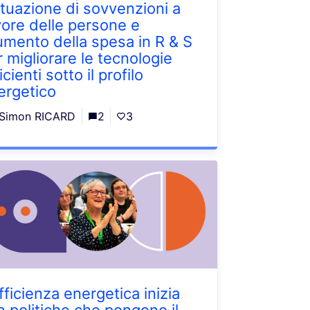
attuazione di sovvenzioni a
vore delle persone e
aumento della spesa in R & S
r migliorare le tecnologie
icienti sotto il profilo
ergetico
Simon RICARD
2
3
fficienza energetica inizia
n politiche che pongono il