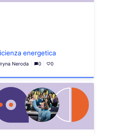
ficienza energetica
Iryna Neroda
0
0