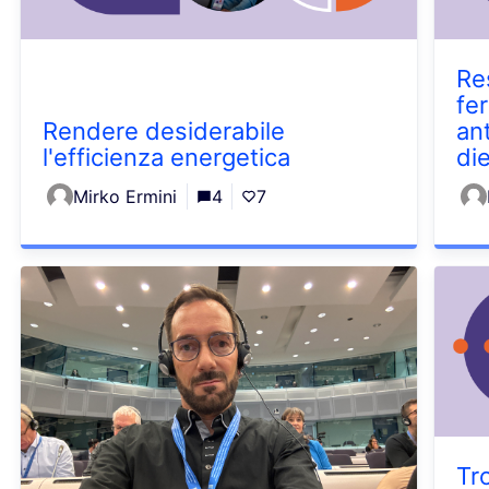
Re
fer
Rendere desiderabile
an
l'efficienza energetica
di
Mirko Ermini
4
7
Tro