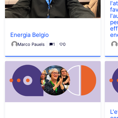
l'
fa
l'
pe
eff
Energia Belgio
en
Marco Pauels
1
0
L'e
co