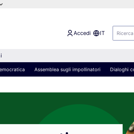
Accedi
IT
i
 democratica
Assemblea sugli impollinatori
Dialoghi co