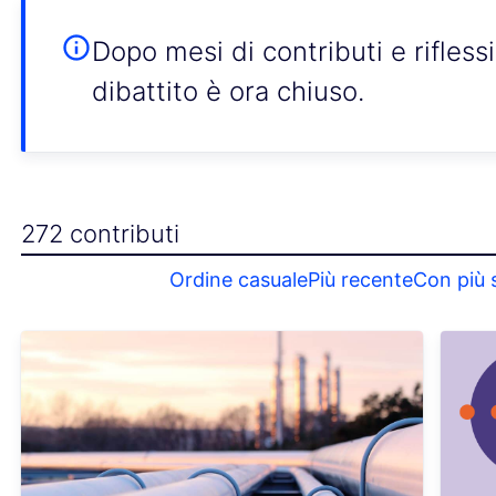
Dopo mesi di contributi e rifless
dibattito è ora chiuso.
272 contributi
Ordine casuale
Più recente
Con più 