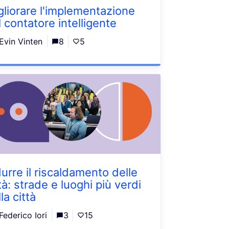
gliorare l'implementazione
l contatore intelligente
Evin Vinten
8
5
durre il riscaldamento delle
tà: strade e luoghi più verdi
la città
Federico Iori
3
15