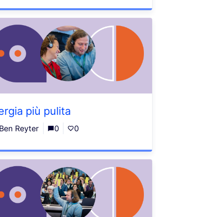
rgia più pulita
Ben Reyter
0
0