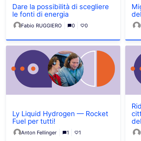
Dare la possibilità di scegliere
Mi
le fonti di energia
de
Fabio RUGGIERO
0
0
Ri
Ly Liquid Hydrogen — Rocket
cit
Fuel per tutti!
del
Anton Fellinger
1
1