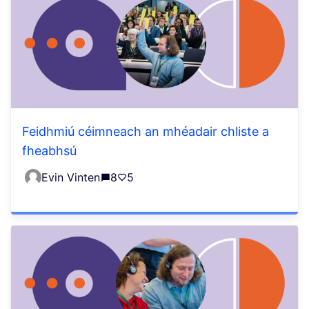
Feidhmiú céimneach an mhéadair chliste a
fheabhsú
Evin Vinten
8
5