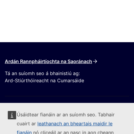
Ardán Rannpháirtíochta na Saoránach
Tá an suíomh seo á bhainistiú ag:
Ard-Stiúrthóireacht na Cumarsáide
Úsáidtear fianáin ar an suíomh seo. Tabhair
cuairt ar
leathanach an bheartais maidir le
Lean an Coimisiún Eorpach
fianáin
nó cliceáil ar an nasc in aon cheann