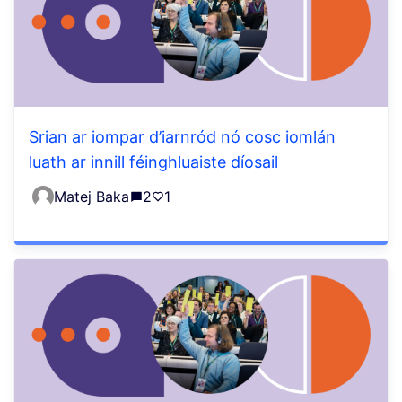
Srian ar iompar d’iarnród nó cosc iomlán
luath ar innill féinghluaiste díosail
Matej Baka
2
1