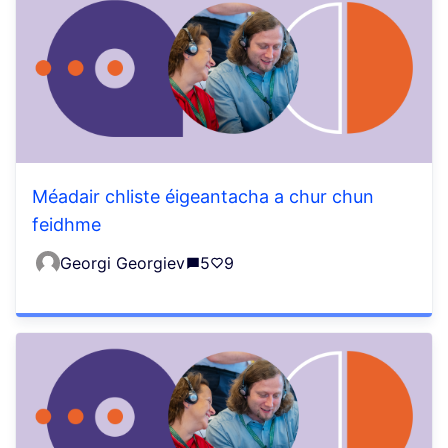
Méadair chliste éigeantacha a chur chun
feidhme
Georgi Georgiev
5
9