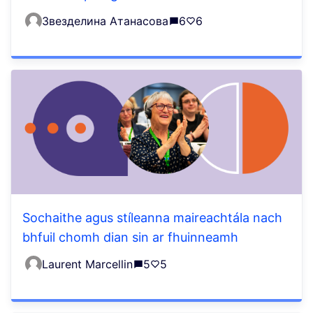
Звезделина Атанасова
6
6
Sochaithe agus stíleanna maireachtála nach
bhfuil chomh dian sin ar fhuinneamh
Laurent Marcellin
5
5