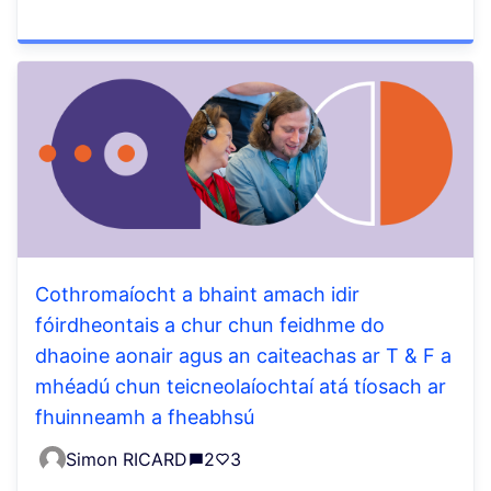
Cothromaíocht a bhaint amach idir
fóirdheontais a chur chun feidhme do
dhaoine aonair agus an caiteachas ar T & F a
mhéadú chun teicneolaíochtaí atá tíosach ar
fhuinneamh a fheabhsú
Simon RICARD
2
3