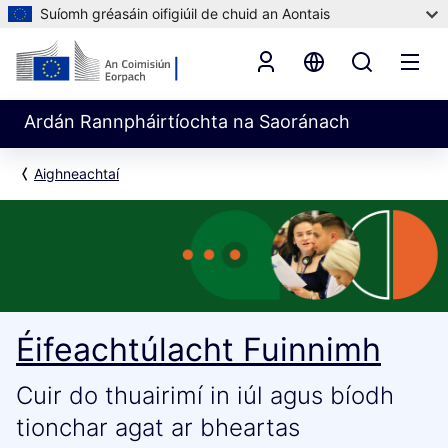
Suíomh gréasáin oifigiúil de chuid an Aontais
Ardán Rannpháirtíochta na Saoránach
Aighneachtaí
Éifeachtúlacht Fuinnimh
Cuir do thuairimí in iúl agus bíodh
tionchar agat ar bheartas