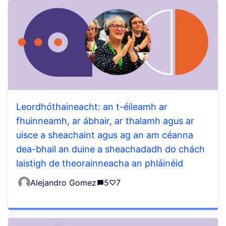
Leordhóthaineacht: an t-éileamh ar
fhuinneamh, ar ábhair, ar thalamh agus ar
uisce a sheachaint agus ag an am céanna
dea-bhail an duine a sheachadadh do chách
laistigh de theorainneacha an phláinéid
Alejandro Gomez
5
7