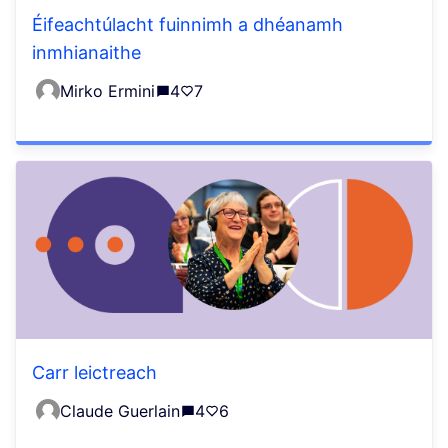
Éifeachtúlacht fuinnimh a dhéanamh
inmhianaithe
Mirko Ermini
4
7
Carr leictreach
Claude Guerlain
4
6