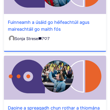
Fuinneamh a úsáid go héifeachtúil agus
maireachtáil go maith fós
Sonja Strese
7
7
Daoine a spreagadh chun rothar a thiomána