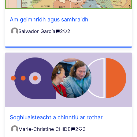
Am geimhridh agus samhraidh
Salvador García
2
2
Soghluaisteacht a chinntiú ar rothar
Marie-Christine CHIDE
2
3