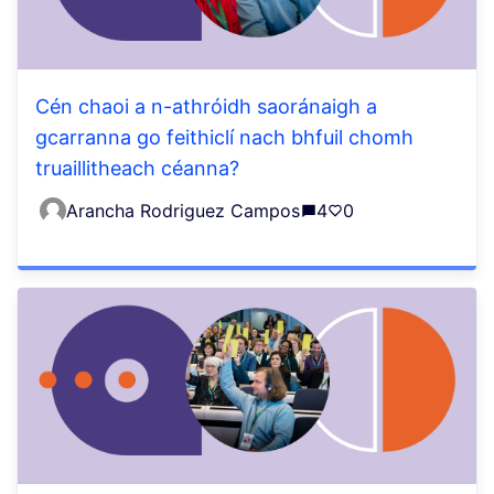
Cén chaoi a n-athróidh saoránaigh a
gcarranna go feithiclí nach bhfuil chomh
truaillitheach céanna?
Arancha Rodriguez Campos
4
0