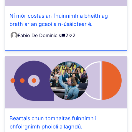
Ní mór costas an fhuinnimh a bheith ag
brath ar an gcaoi a n-úsáidtear é.
Fabio De Dominicis
2
2
Beartais chun tomhaltas fuinnimh i
bhfoirgnimh phoiblí a laghdú.