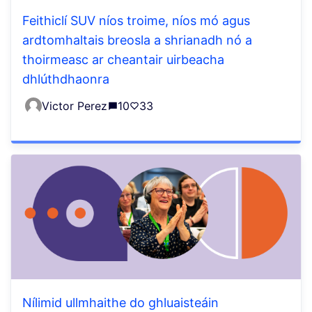
Feithiclí SUV níos troime, níos mó agus
ardtomhaltais breosla a shrianadh nó a
thoirmeasc ar cheantair uirbeacha
dhlúthdhaonra
Victor Perez
10
33
Nílimid ullmhaithe do ghluaisteáin