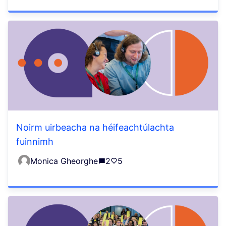
Noirm uirbeacha na héifeachtúlachta
fuinnimh
Monica Gheorghe
2
5