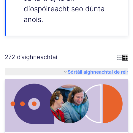
díospóireacht seo dúnta
anois.
272 d’aighneachtaí
Sórtáil aighneachtaí de réir