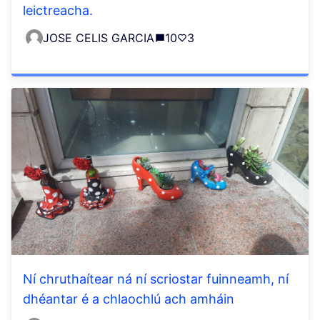
leictreacha.
JOSE CELIS GARCIA
10
3
Ní chruthaítear ná ní scriostar fuinneamh, ní
dhéantar é a chlaochlú ach amháin