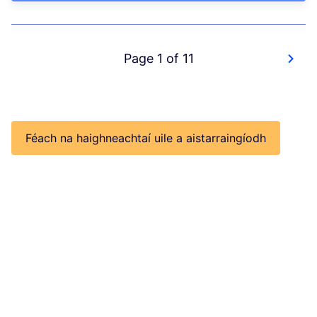
Page 1 of 11
Féach na haighneachtaí uile a aistarraingíodh