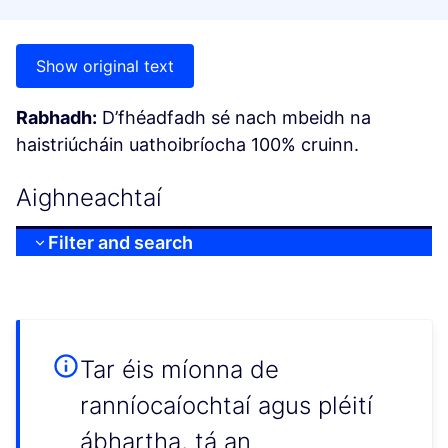
Show original text
Rabhadh:
D’fhéadfadh sé nach mbeidh na
haistriúcháin uathoibríocha 100% cruinn.
Aighneachtaí
Filter and search
Tar éis míonna de
ranníocaíochtaí agus pléití
ábhartha, tá an