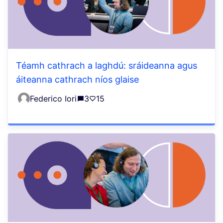
Téamh cathrach a laghdú: sráideanna agus
áiteanna cathrach níos glaise
Federico Iori
3
15