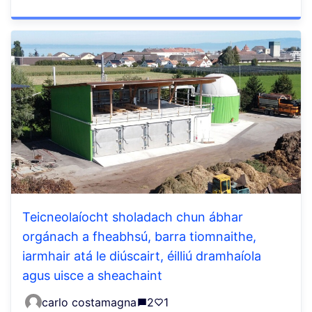
Teicneolaíocht sholadach chun ábhar
orgánach a fheabhsú, barra tiomnaithe,
iarmhair atá le diúscairt, éilliú dramhaíola
agus uisce a sheachaint
carlo costamagna
2
1