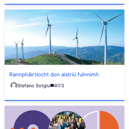
Rannpháirtíocht don aistriú fuinnimh
Stefano Sotgiu
4
3