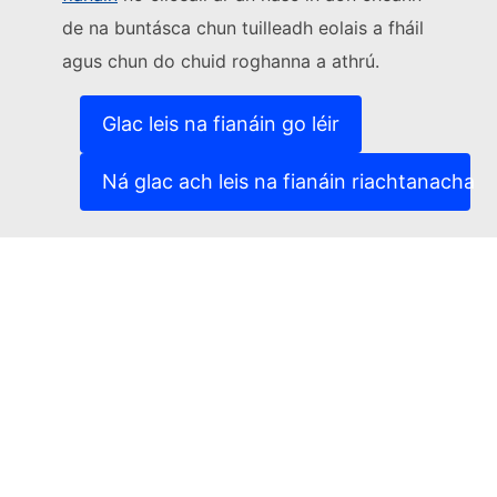
de na buntásca chun tuilleadh eolais a fháil
(External link)
Sonraí teagmhála
agus chun do chuid roghanna a athrú.
(External link)
Leochaileacht TF a thuairisciú
(External link)
Teangacha ar ár suíomhanna gréasáin
(External link)
Fianáin
Glac leis na fianáin go léir
(External link)
Beartas príobháideachais
(External link)
Fógra dlíthiúil
Ná glac ach leis na fianáin riachtanacha
Inrochtaineacht