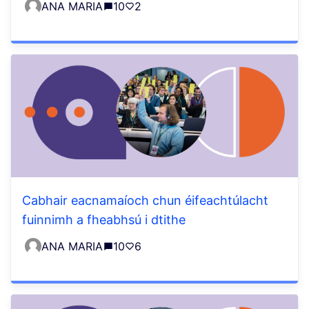
ANA MARIA
10
2
Cabhair eacnamaíoch chun éifeachtúlacht
fuinnimh a fheabhsú i dtithe
ANA MARIA
10
6