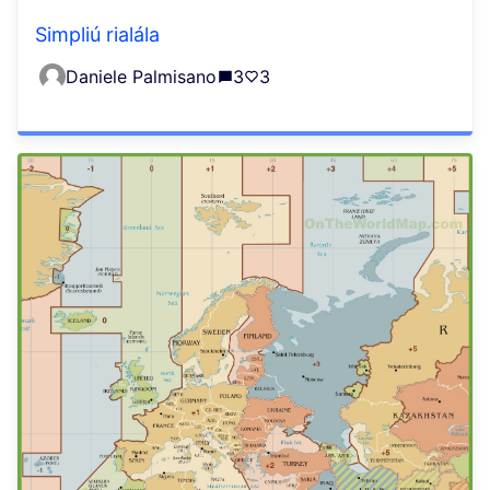
Simpliú rialála
Daniele Palmisano
3
3