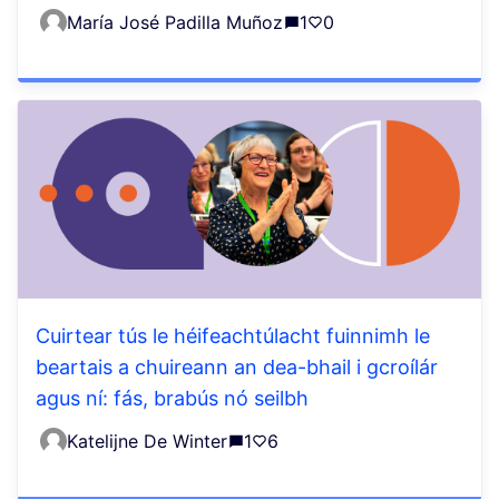
María José Padilla Muñoz
1
0
Cuirtear tús le héifeachtúlacht fuinnimh le
beartais a chuireann an dea-bhail i gcroílár
agus ní: fás, brabús nó seilbh
Katelijne De Winter
1
6