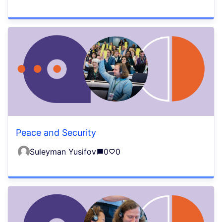
Peace and Security
Suleyman Yusifov
0
0