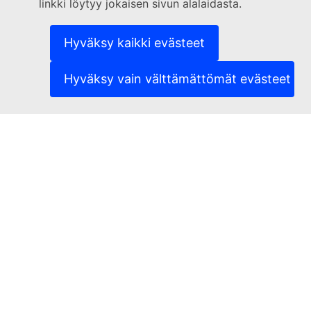
linkki löytyy jokaisen sivun alalaidasta.
(Ulkoinen linkki)
Ilmoita IT-haavoittuvuudesta
(Ulkoinen linkki)
Sivustojen kielivalikoima
(Ulkoinen linkki)
Evästeet
Hyväksy kaikki evästeet
(Ulkoinen linkki)
Tietosuojaperiaatteet
(Ulkoinen linkki)
Oikeudellinen huomautus
Hyväksy vain välttämättömät evästeet
Saavutettavuus