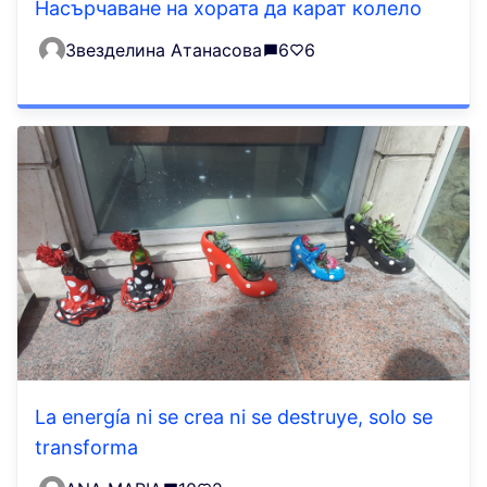
Насърчаване на хората да карат колело
Звезделина Атанасова
6
6
La energía ni se crea ni se destruye, solo se
transforma