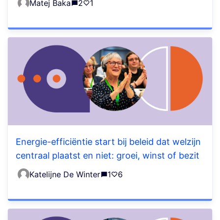
Matej Baka
2
1
Energie-efficiëntie start bij beleid dat welzijn
centraal plaatst en niet: groei, winst of bezit
Katelijne De Winter
1
6