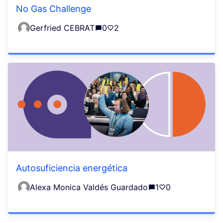
No Gas Challenge
Gerfried CEBRAT
0
2
Autosuficiencia energética
Alexa Monica Valdés Guardado
1
0