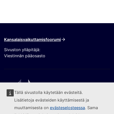
Kansalaisvaikuttamisfoorumi
Sivuston ylläpitäjä:
Viestinnän pääosasto
Tällä sivustolla käytetään evästeitä.
Seuraa Euroopan komissiota
Lisätietoja evästeiden käyttämisestä ja
muuttamisesta on
evästeselosteessa
. Sama
(Ulkoinen linkki)
Yhteydenotot