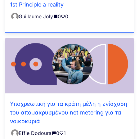
1st Principle a reality
Guillaume Joly
0
0
Υποχρεωτική για τα κράτη μέλη η ενίσχυση
του απομακρυσμένου net metering για τα
νοικοκυριά
Effie Dodoura
0
1