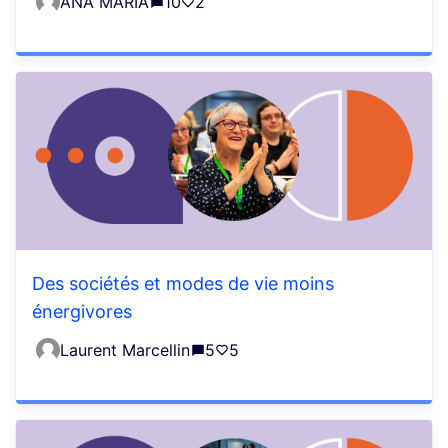
ANA MARIA
10
2
Des sociétés et modes de vie moins
énergivores
Laurent Marcellin
5
5