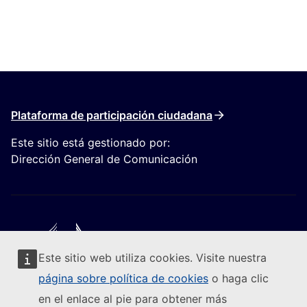
Plataforma de participación ciudadana
Este sitio está gestionado por:
Dirección General de Comunicación
Este sitio web utiliza cookies. Visite nuestra
Seguir a la Comisión Europea
página sobre política de cookies
o haga clic
en el enlace al pie para obtener más
(Enlace externo)
Contacto