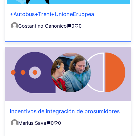
+Autobus+Treni+UnioneEruopea
Costantino Canonico
0
0
Incentivos de integración de prosumidores
Marius Sava
0
0