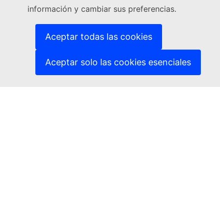
información y cambiar sus preferencias.
(Enlace externo)
Notificar una vulnerabilidad informática
(Enlace externo)
Idiomas en nuestros sitios web
(Enlace externo)
Cookies
Aceptar todas las cookies
(Enlace externo)
Política de privacidad
(Enlace externo)
Aviso jurídico
Aceptar solo las cookies esenciales
Accesibilidad