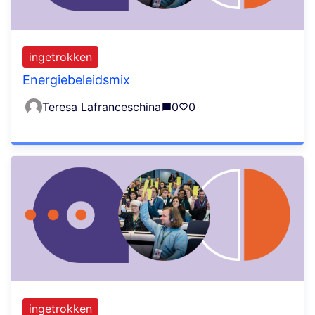
ingetrokken
Energiebeleidsmix
Teresa Lafranceschina
0
0
ingetrokken