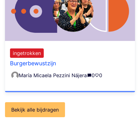
ingetrokken
Burgerbewustzijn
María Micaela Pezzini Nájera
0
0
Bekijk alle bijdragen