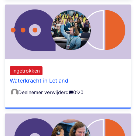
ingetrokken
Waterkracht in Letland
Deelnemer verwijderd
0
0