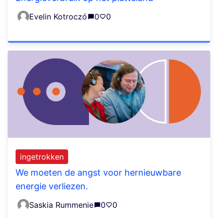
Evelin Kotroczó
0
0
ingetrokken
We moeten de angst voor hernieuwbare
energie verliezen.
Saskia Rummenie
0
0