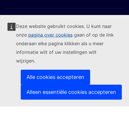
Deze website gebruikt cookies. U kunt naar
onze
pagina over cookies
gaan of op de link
Volg de Europese Commissie
onderaan elke pagina klikken als u meer
informatie wilt of uw instellingen wilt
(Externe link)
Contact
wijzigen.
(Externe link)
Een IT-kwetsbaarheid melden
(Externe link)
Talen op onze websites
(Externe link)
Cookies
Alle cookies accepteren
(Externe link)
Privacybeleid
(Externe link)
Juridische mededeling
Alleen essentiële cookies accepteren
Toegankelijkheid