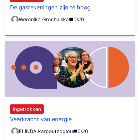
De gasrekeningen zijn te hoog
Weronika Grochalska
0
0
ingetrokken
Veerkracht van energie
ELINDA karpoutzoglou
0
0