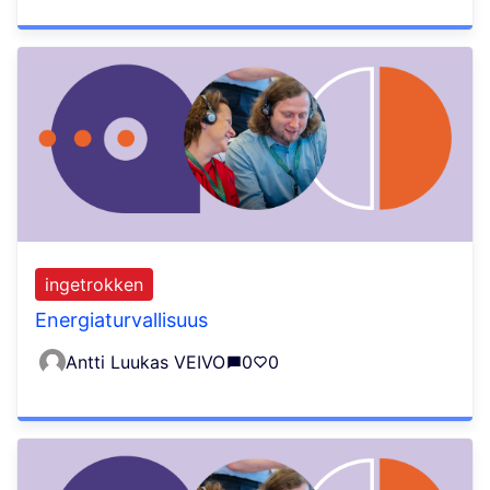
ingetrokken
Energiaturvallisuus
Antti Luukas VEIVO
0
0