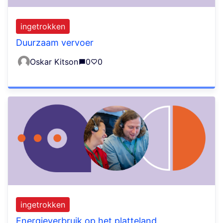
ingetrokken
Duurzaam vervoer
Oskar Kitson
0
0
ingetrokken
Energieverbruik op het platteland