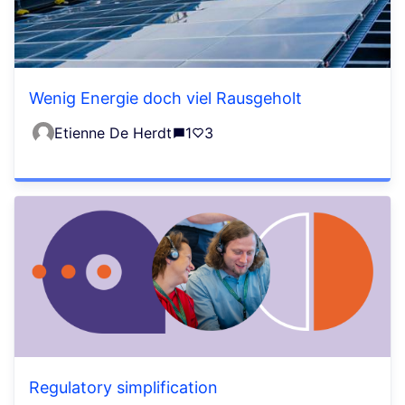
Wenig Energie doch viel Rausgeholt
Etienne De Herdt
1
3
Regulatory simplification