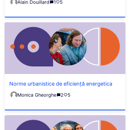
Alain Douillard
1
5
Norme urbanistice de eficiență energetica
Monica Gheorghe
2
5