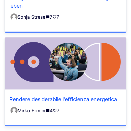
leben
Sonja Strese
7
7
Rendere desiderabile l'efficienza energetica
Mirko Ermini
4
7