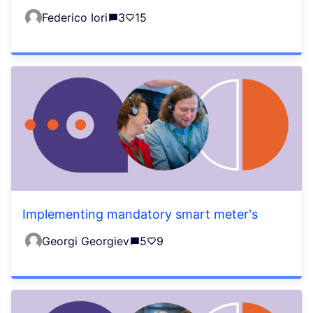
Federico Iori
3
15
Implementing mandatory smart meter's
Georgi Georgiev
5
9