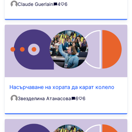
Claude Guerlain
4
6
Насърчаване на хората да карат колело
Звезделина Атанасова
6
6