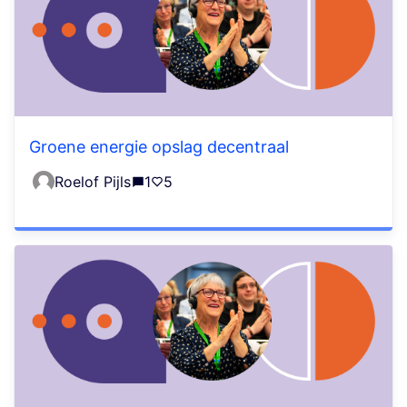
Groene energie opslag decentraal
Roelof Pijls
1
5