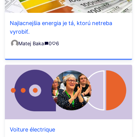
Najlacnejšia energia je tá, ktorú netreba
vyrobiť.
Matej Baka
0
6
Voiture électrique