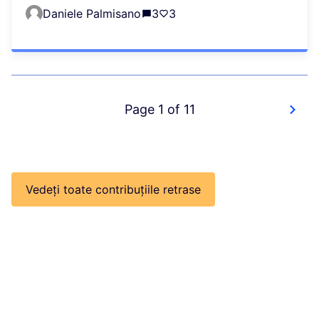
Daniele Palmisano
3
3
Page 1 of 11
Vedeți toate contribuțiile retrase