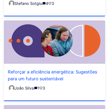
Stefano Sotgiu
4
3
Reforçar a eficiência energética: Sugestões
para um futuro sustentável
João Silva
1
3