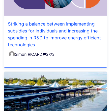
Striking a balance between implementing
subsidies for individuals and increasing the
spending in R&D to improve energy efficient
technologies
Simon RICARD
2
3