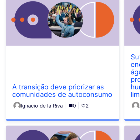
Su
ene
ág
pr
A transição deve priorizar as
hu
comunidades de autoconsumo
lim
Ignacio de la Riva
0
2