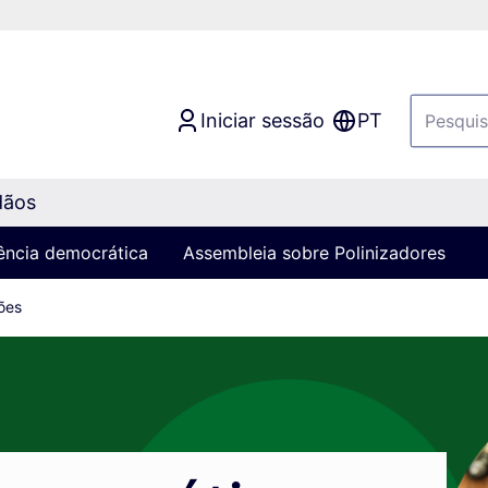
Iniciar sessão
PT
dãos
iência democrática
Assembleia sobre Polinizadores
ões