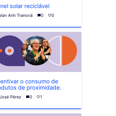
nel solar reciclável
Van Anh Tranová
0
0
centivar o consumo de
odutos de proximidade.
José Pérez
0
1