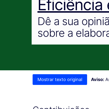
Eficiência
Dê a sua opini
sobre a elabora
Mostrar texto original
Aviso:
As