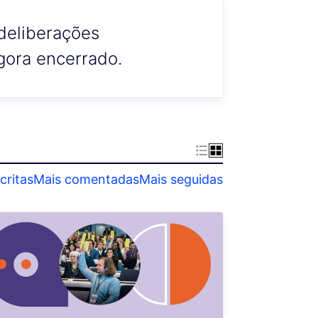
deliberações
gora encerrado.
critas
Mais comentadas
Mais seguidas