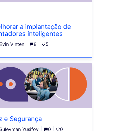
lhorar a implantação de
ntadores inteligentes
Evin Vinten
8
5
z e Segurança
Suleyman Yusifov
0
0