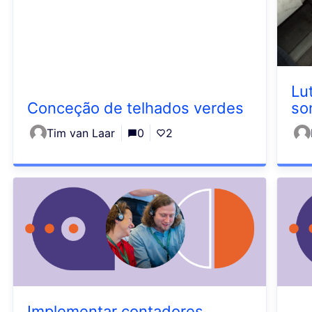
Lu
Conceção de telhados verdes
so
Tim van Laar
0
2
Implementar contadores