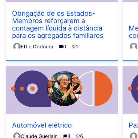
Obrigação de os Estados-
Membros reforçarem a
contagem líquida à distância
Me
para os agregados familiares
co
Effie Dodoura
0
1
Automóvel elétrico
Pa
Claude Guerlain
4
6