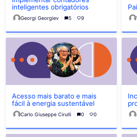
inteligentes obrigatórios
Pai
Georgi Georgiev
5
9
Acesso mais barato e mais
In
fácil à energia sustentável
pr
Carlo Giuseppe Cirulli
0
0