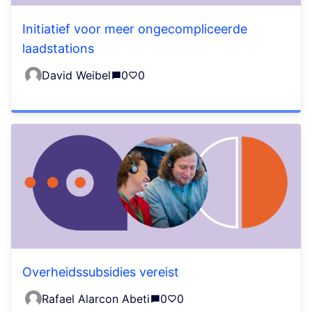
Initiatief voor meer ongecompliceerde
laadstations
David Weibel
0
0
Overheidssubsidies vereist
Rafael Alarcon Abeti
0
0