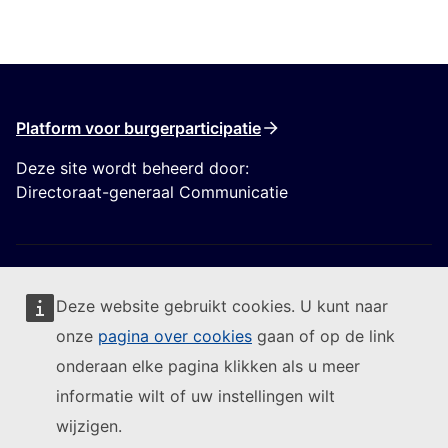
Platform voor burgerparticipatie
Deze site wordt beheerd door:
Directoraat-generaal Communicatie
Deze website gebruikt cookies. U kunt naar
onze
pagina over cookies
gaan of op de link
Volg de Europese Commissie
onderaan elke pagina klikken als u meer
informatie wilt of uw instellingen wilt
(Externe link)
Contact
wijzigen.
(Externe link)
Een IT-kwetsbaarheid melden