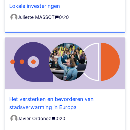
Lokale investeringen
Juliette MASSOT
0
0
Het versterken en bevorderen van
stadsverwarming in Europa
Javier Ordoñez
0
0