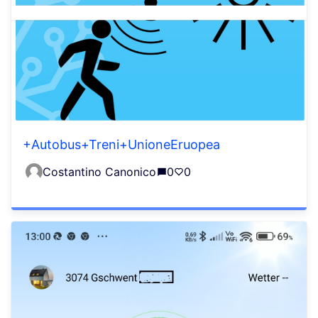
+Autobus+Treni+UnioneEruopea
Costantino Canonico
0
0