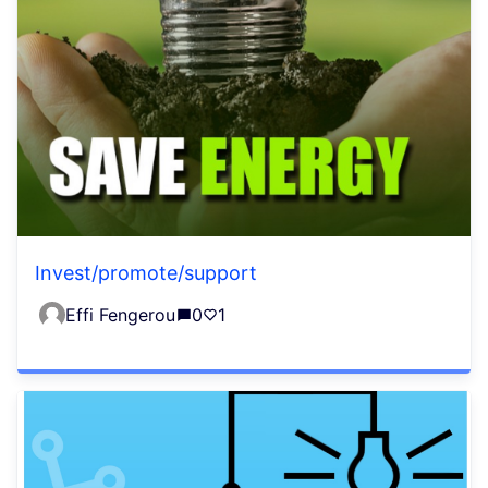
Invest/promote/support
Effi Fengerou
0
1