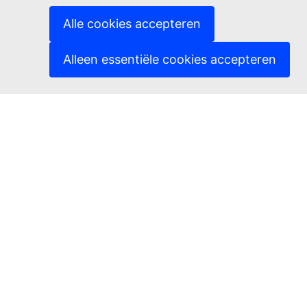
(Externe link)
Talen op onze websites
(Externe link)
Cookies
Alle cookies accepteren
(Externe link)
Privacybeleid
(Externe link)
Juridische mededeling
Alleen essentiële cookies accepteren
Toegankelijkheid