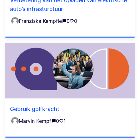
Verbetering van het opladen van elektrische
auto’s infrasturctuur
Franziska Kempfle
0
0
Gebruik golfkracht
Marvin Kempf
0
1