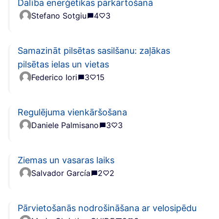
Dalība enerģētikas pārkārtošanā
Stefano Sotgiu
4
3
Samazināt pilsētas sasilšanu: zaļākas
pilsētas ielas un vietas
Federico Iori
3
15
Regulējuma vienkāršošana
Daniele Palmisano
3
3
Ziemas un vasaras laiks
Salvador García
2
2
Pārvietošanās nodrošināšana ar velosipēdu