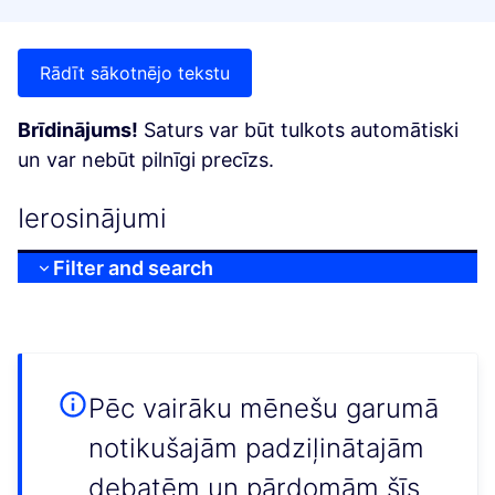
Rādīt sākotnējo tekstu
Brīdinājums!
Saturs var būt tulkots automātiski
un var nebūt pilnīgi precīzs.
Ierosinājumi
Filter and search
Pēc vairāku mēnešu garumā
notikušajām padziļinātajām
debatēm un pārdomām šīs