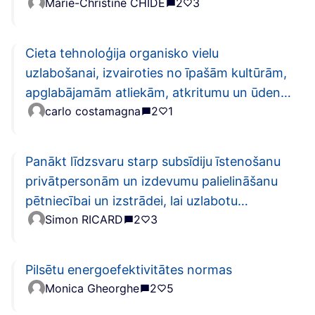
Marie-Christine CHIDE
2
3
Cieta tehnoloģija organisko vielu
uzlabošanai, izvairoties no īpašām kultūrām,
apglabājamām atliekām, atkritumu un ūdens
carlo costamagna
2
1
piesārņojuma
Panākt līdzsvaru starp subsīdiju īstenošanu
privātpersonām un izdevumu palielināšanu
pētniecībai un izstrādei, lai uzlabotu
Simon RICARD
2
3
energoefektīvas tehnoloģijas
Pilsētu energoefektivitātes normas
Monica Gheorghe
2
5