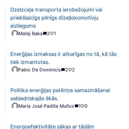
Dzelzceļa transporta ierobežojumi vai
priekšlaicīgs pilnīgs dīzeļlokomotīvju
aizliegums
Matej Baka
2
1
Enerģijas izmaksas ir atkarīgas no tā, kā tās
tiek izmantotas.
Fabio De Dominicis
2
2
Politika enerģijas patēriņa samazināšanai
sabiedriskajās ēkās.
María José Padilla Muñoz
1
0
Energoefektivitāte sākas ar tādām