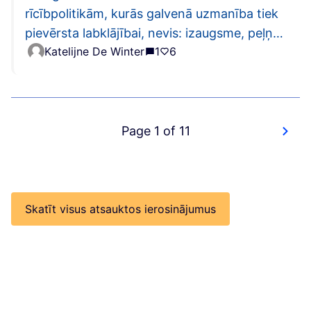
rīcībpolitikām, kurās galvenā uzmanība tiek
pievērsta labklājībai, nevis: izaugsme, peļņa
Katelijne De Winter
1
6
vai valdījums
Page 1 of 11
Skatīt visus atsauktos ierosinājumus