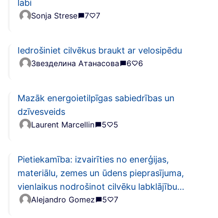
labi
Sonja Strese
7
7
Iedrošiniet cilvēkus braukt ar velosipēdu
Звезделина Атанасова
6
6
Mazāk energoietilpīgas sabiedrības un
dzīvesveids
Laurent Marcellin
5
5
Pietiekamība: izvairīties no enerģijas,
materiālu, zemes un ūdens pieprasījuma,
vienlaikus nodrošinot cilvēku labklājību
Alejandro Gomez
5
7
visiem planētas iespēju robežās