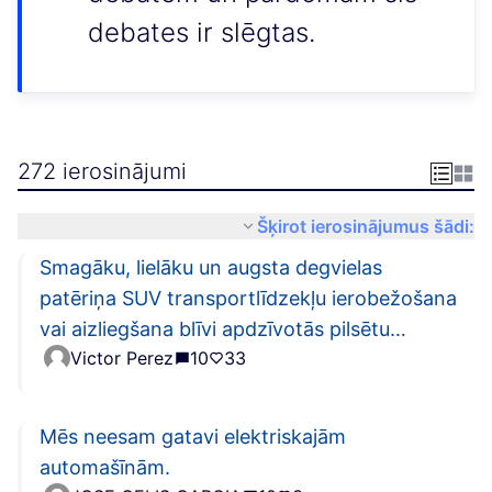
debates ir slēgtas.
272 ierosinājumi
Šķirot ierosinājumus šādi:
Smagāku, lielāku un augsta degvielas
patēriņa SUV transportlīdzekļu ierobežošana
vai aizliegšana blīvi apdzīvotās pilsētu
Victor Perez
10
33
teritorijās
Mēs neesam gatavi elektriskajām
automašīnām.