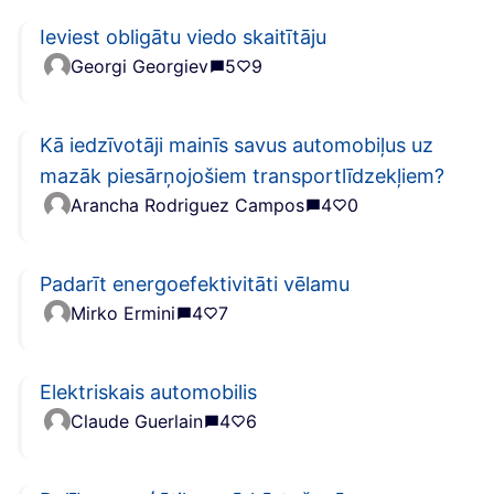
Ieviest obligātu viedo skaitītāju
Georgi Georgiev
5
9
Kā iedzīvotāji mainīs savus automobiļus uz
mazāk piesārņojošiem transportlīdzekļiem?
Arancha Rodriguez Campos
4
0
Padarīt energoefektivitāti vēlamu
Mirko Ermini
4
7
Elektriskais automobilis
Claude Guerlain
4
6