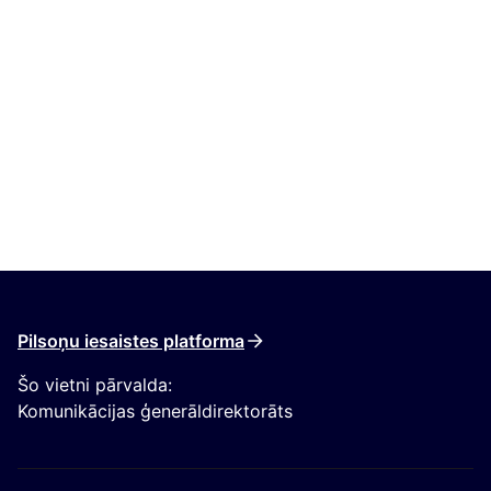
Pilsoņu iesaistes platforma
Šo vietni pārvalda:
Komunikācijas ģenerāldirektorāts