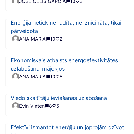
JOSE CELIS GARCIA
10
3
Enerģija netiek ne radīta, ne iznīcināta, tikai
pārveidota
ANA MARIA
10
2
Ekonomiskais atbalsts energoefektivitātes
uzlabošanai mājokļos
ANA MARIA
10
6
Viedo skaitītāju ieviešanas uzlabošana
Evin Vinten
8
5
Efektīvi izmantot enerģiju un joprojām dzīvot