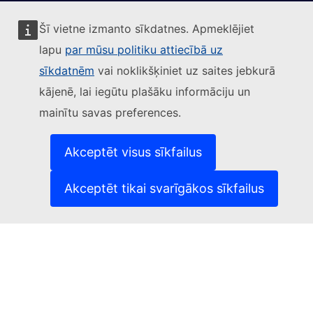
Šī vietne izmanto sīkdatnes. Apmeklējiet
lapu
par mūsu politiku attiecībā uz
Sekojiet Eiropas Komisijai
sīkdatnēm
vai noklikšķiniet uz saites jebkurā
kājenē, lai iegūtu plašāku informāciju un
(Ārēja saite)
Sazinieties ar mums
mainītu savas preferences.
(Ārēja saite)
Ziņot par IT ievainojamību
(Ārēja saite)
Valodas mūsu tīmekļvietnēs
(Ārēja saite)
Sīkdatnes
Akceptēt visus sīkfailus
(Ārēja saite)
Privātuma aizsardzība
(Ārēja saite)
Juridisks paziņojums
Akceptēt tikai svarīgākos sīkfailus
Pieejamība