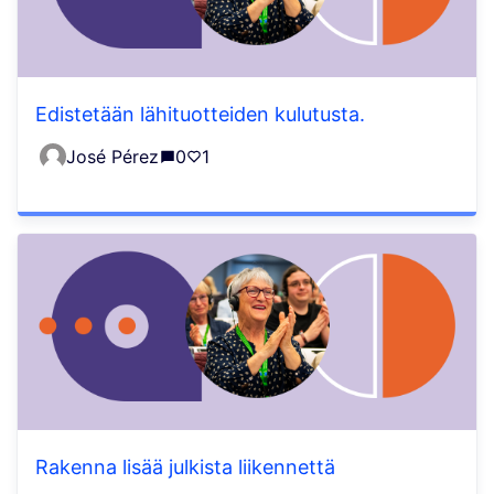
Edistetään lähituotteiden kulutusta.
José Pérez
0
1
Rakenna lisää julkista liikennettä