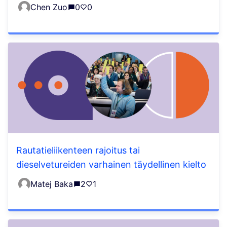
Chen Zuo
0
0
Rautatieliikenteen rajoitus tai
dieselvetureiden varhainen täydellinen kielto
Matej Baka
2
1