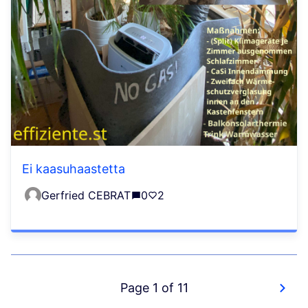
Ei kaasuhaastetta
Gerfried CEBRAT
0
2
Page 1 of 11