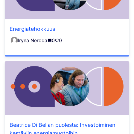
Energiatehokkuus
Iryna Neroda
0
0
Beatrice Di Bellan puolesta: Investoiminen
kestäviin energiamuotoihin