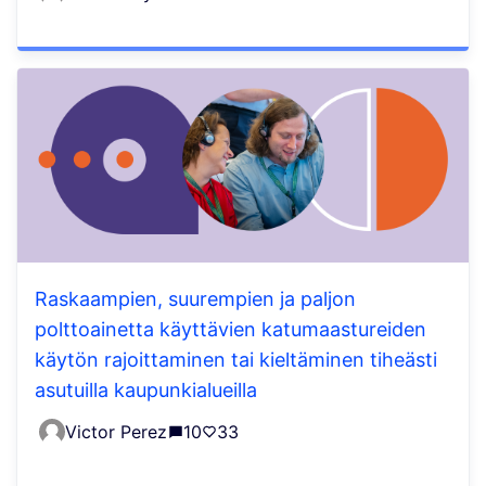
Raskaampien, suurempien ja paljon
polttoainetta käyttävien katumaastureiden
käytön rajoittaminen tai kieltäminen tiheästi
asutuilla kaupunkialueilla
Victor Perez
10
33