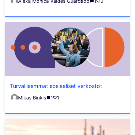
Alexa Monica Valdés Guardado
1
0
Turvallisemmat sosiaaliset verkostot
Mikas Binkis
1
1