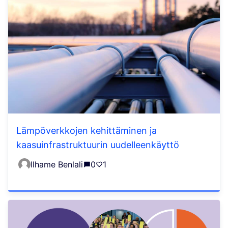
Lämpöverkkojen kehittäminen ja
kaasuinfrastruktuurin uudelleenkäyttö
Ilhame Benlali
0
1