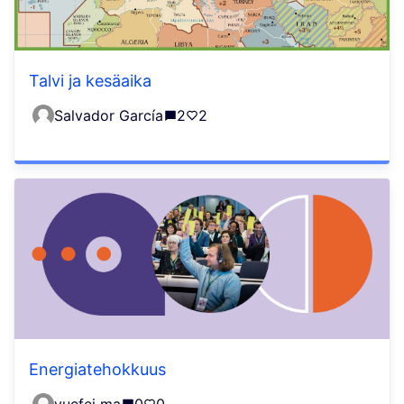
Talvi ja kesäaika
Salvador García
2
2
Energiatehokkuus