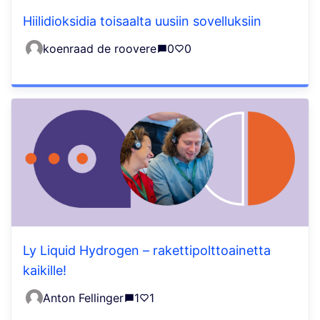
Hiilidioksidia toisaalta uusiin sovelluksiin
koenraad de roovere
0
0
Ly Liquid Hydrogen – rakettipolttoainetta
kaikille!
Anton Fellinger
1
1