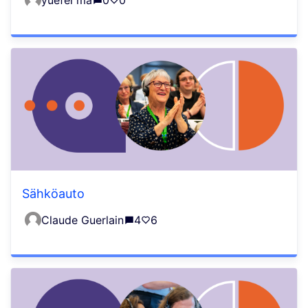
yuefei ma
0
0
Sähköauto
Claude Guerlain
4
6