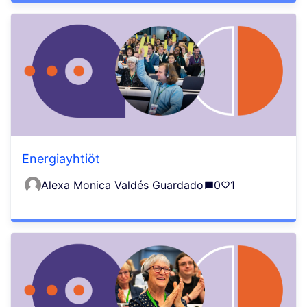
Energiayhtiöt
Alexa Monica Valdés Guardado
0
1