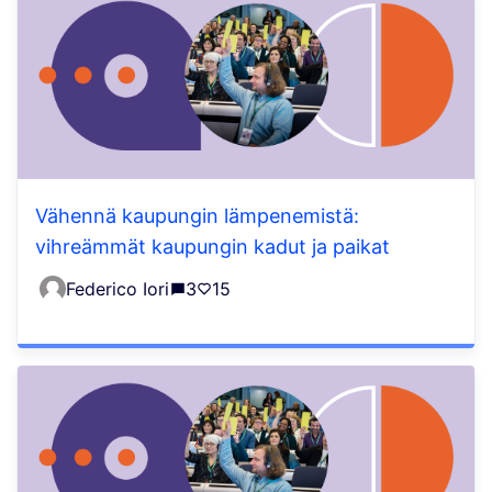
Vähennä kaupungin lämpenemistä:
vihreämmät kaupungin kadut ja paikat
Federico Iori
3
15