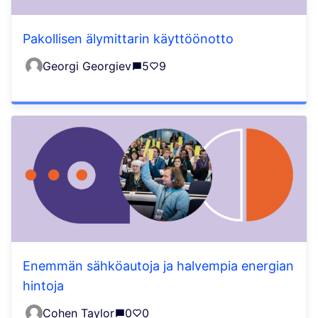
Pakollisen älymittarin käyttöönotto
Georgi Georgiev
5
9
Enemmän sähköautoja ja halvempia energian
hintoja
Cohen Taylor
0
0