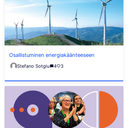
Osallistuminen energiakäänteeseen
Stefano Sotgiu
4
3