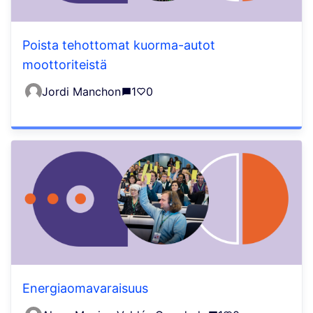
Poista tehottomat kuorma-autot
moottoriteistä
Jordi Manchon
1
0
Energiaomavaraisuus