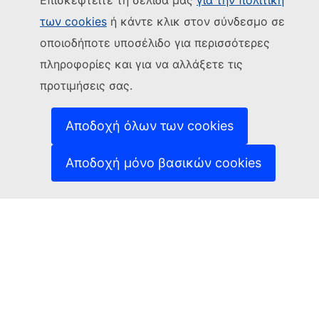
Επισκεφτείτε τη σελίδα μας
για την πολιτική
των cookies
ή κάντε κλικ στον σύνδεσμο σε
Ακολουθήστε την Ευρωπαϊκή Επιτροπή
οποιοδήποτε υποσέλιδο για περισσότερες
(Εξωτερική σύνδεση)
Επικοινωνήστε μαζί μας
πληροφορίες και για να αλλάξετε τις
(Εξωτερική σύνδεση)
Αναφορά τρωτού σημείου ΤΠ
προτιμήσεις σας.
Γλώσσες στις οποίες είναι διαθέσιμοι οι ιστότοποί
(Εξωτερική σύνδεση)
μας
(Εξωτερική σύνδεση)
Cookies
Αποδοχή όλων των cookies
(Εξωτερική σύνδεση)
Πολιτική απορρήτου
(Εξωτερική σύνδεση
Ανακοίνωση νομικού περιεχομένου
Αποδοχή μόνο βασικών cookies
Δυνατότητα πρόσβασης