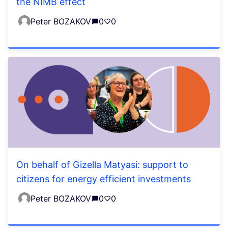
the NIMB effect
Peter BOZAKOV
0
0
On behalf of Gizella Matyasi: support to
citizens for energy efficient investments
Peter BOZAKOV
0
0