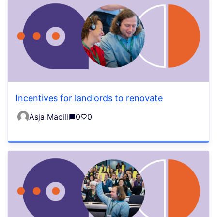
Incentives for landlords to renovate
Asja Macili
0
0