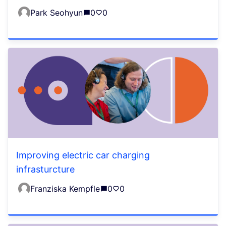
Park Seohyun
0
0
Improving electric car charging
infrasturcture
Franziska Kempfle
0
0