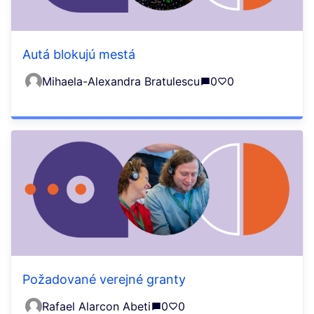
Autá blokujú mestá
Mihaela-Alexandra Bratulescu
0
0
Požadované verejné granty
Rafael Alarcon Abeti
0
0