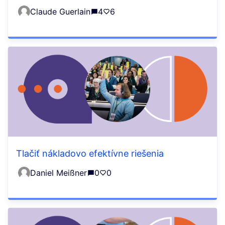
Claude Guerlain
4
6
Tlačiť nákladovo efektívne riešenia
Daniel Meißner
0
0