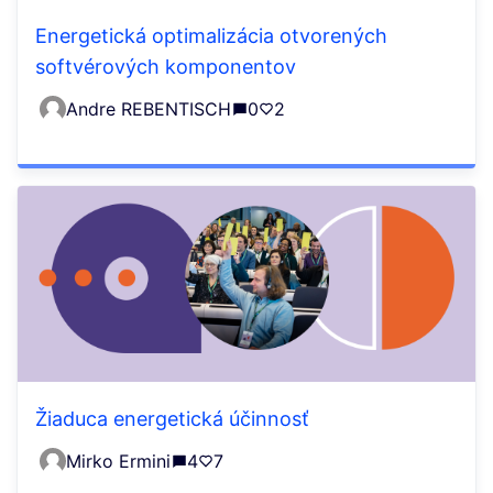
Energetická optimalizácia otvorených
softvérových komponentov
Andre REBENTISCH
0
2
Žiaduca energetická účinnosť
Mirko Ermini
4
7