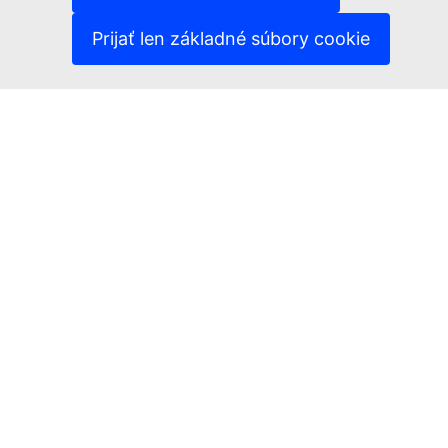
(Externý odkaz)
Politika ochrany osobných údajov
(Externý odkaz)
Právne upozornenie
Prijať len základné súbory cookie
Prístupnosť