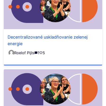
Decentralizované uskladňovanie zelenej
energie
Roelof Pijls
1
5