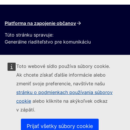
Platforma na zapojenie občanov
Túto stránku spravuje:
Generálne riaditeľstvo pre komunikáciu
Toto webové sídlo používa súbory cookie.
Ak chcete získať ďalšie informácie alebo
zmeniť svoje preferencie, navštívte našu
Sledujte Európsku komisiu
stránku o podmienkach používania súborov
cookie
alebo kliknite na akýkoľvek odkaz
(Externý odkaz)
Kontakt
v zápätí.
(Externý odkaz)
Nahlásiť IT zraniteľnosť
(Externý odkaz)
Jazyky na našich webových stránkach
(Externý odkaz)
Súbory cookies
Prijať všetky súbory cookie