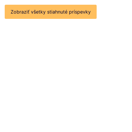
Zobraziť všetky stiahnuté príspevky