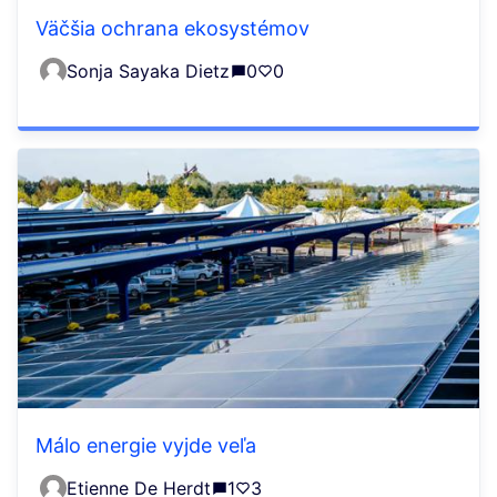
Väčšia ochrana ekosystémov
Sonja Sayaka Dietz
0
0
Málo energie vyjde veľa
Etienne De Herdt
1
3