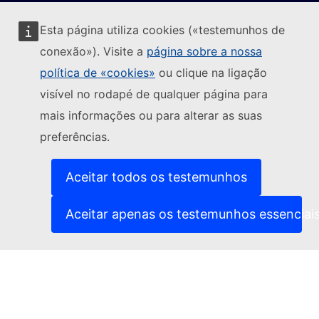
Esta página utiliza cookies («testemunhos de
conexão»). Visite a
página sobre a nossa
política de «cookies»
ou clique na ligação
Seguir a Comissão Europeia
visível no rodapé de qualquer página para
mais informações ou para alterar as suas
(Ligação externa)
Contacte-nos
preferências.
(Ligação exte
Comunicar uma vulnerabilidade informática
(Ligação externa)
Línguas dos nossos websites
(Ligação externa)
Cookies
Aceitar todos os testemunhos
(Ligação externa)
Política de privacidade
(Ligação externa)
Advertência jurídica
Aceitar apenas os testemunhos essenciai
Acessibilidade