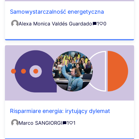
Samowystarczalność energetyczna
Alexa Monica Valdés Guardado
1
0
Risparmiare energia: irytujący dylemat
Marco SANGIORGI
1
1