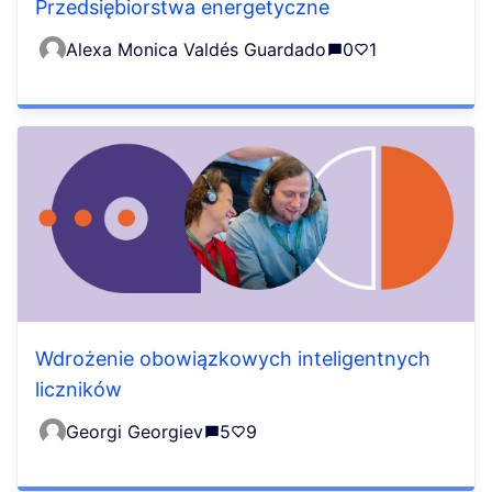
Przedsiębiorstwa energetyczne
Alexa Monica Valdés Guardado
0
1
Wdrożenie obowiązkowych inteligentnych
liczników
Georgi Georgiev
5
9