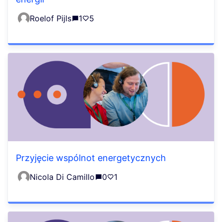
Roelof Pijls
1
5
Przyjęcie wspólnot energetycznych
Nicola Di Camillo
0
1