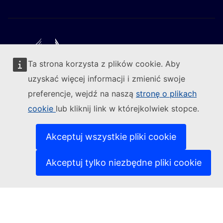
Ta strona korzysta z plików cookie. Aby
Obserwuj Komisję Europejską
uzyskać więcej informacji i zmienić swoje
preferencje, wejdź na naszą
stronę o plikach
(Link zewnętrzny)
Kontakt
cookie
lub kliknij link w którejkolwiek stopce.
(Link ze
Zgłoś lukę w zabezpieczeniach informatycznych
(Link zewn
Nasze strony w różnych wersjach językowych
(Link zewnętrzny)
Pliki cookie
Akceptuj wszystkie pliki cookie
(Link zewnętrzny)
Polityka prywatności
(Link zewnętrzny)
Zastrzeżenia prawne
Akceptuj tylko niezbędne pliki cookie
Dostępność treści