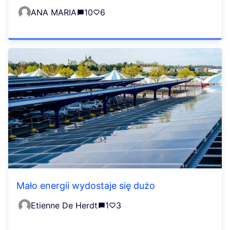
ANA MARIA
10
6
Mało energii wydostaje się dużo
Etienne De Herdt
1
3