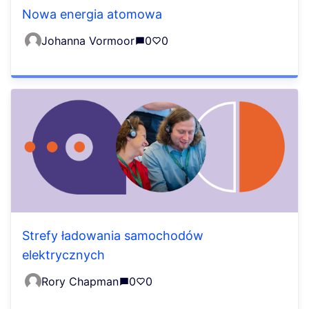
Nowa energia atomowa
Johanna Vormoor
0
0
Strefy ładowania samochodów
elektrycznych
Rory Chapman
0
0