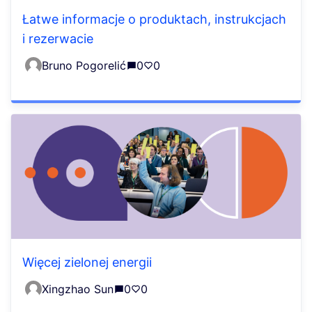
Łatwe informacje o produktach, instrukcjach
i rezerwacie
Bruno Pogorelić
0
0
Więcej zielonej energii
Xingzhao Sun
0
0