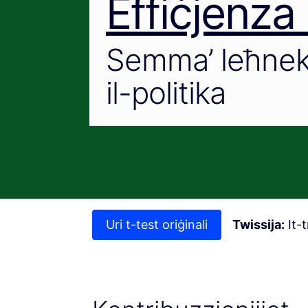
Effiċjenza
Semma’ leħnek u
il-politika
Uri t-test oriġinali
Twissija:
It-t