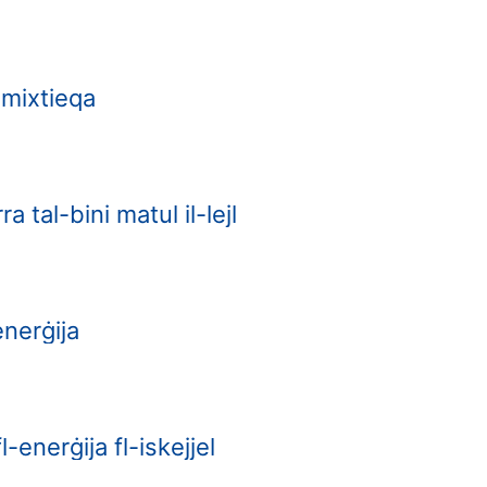
 mixtieqa
 tal-bini matul il-lejl
 enerġija
-enerġija fl-iskejjel