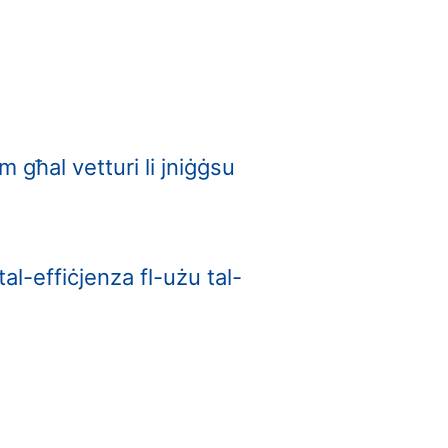
m għal vetturi li jniġġsu
al-effiċjenza fl-użu tal-