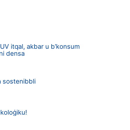
 SUV itqal, akbar u b’konsum
oni densa
a sostenibbli
ekoloġiku!