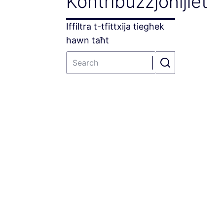
Kontribuzzjonijiet
Iffiltra t-tfittxija tiegħek
hawn taħt