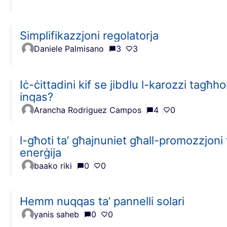
Simplifikazzjoni regolatorja
Daniele Palmisano
3
3
Iċ-ċittadini kif se jibdlu l-karozzi tagħho
inqas?
Arancha Rodriguez Campos
4
0
l-għoti ta’ għajnuniet għall-promozzjoni t
enerġija
baako riki
0
0
Hemm nuqqas ta’ pannelli solari
yanis saheb
0
0