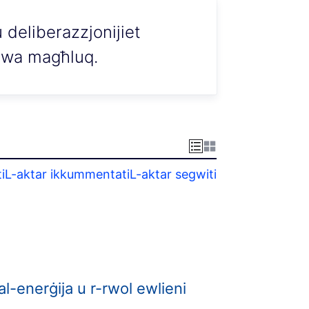
 deliberazzjonijiet
huwa magħluq.
i
L-aktar ikkummentati
L-aktar segwiti
al-enerġija u r-rwol ewlieni