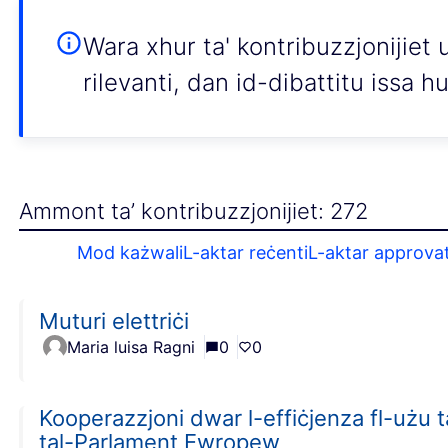
Wara xhur ta' kontribuzzjonijiet u
rilevanti, dan id-dibattitu issa 
Ammont ta’ kontribuzzjonijiet: 272
Mod każwali
L-aktar reċenti
L-aktar approvat
Muturi elettriċi
Maria luisa Ragni
0
0
Kooperazzjoni dwar l-effiċjenza fl-użu t
tal-Parlament Ewropew