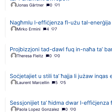
Jonas Gärtner
0
1
Nagħmlu l-effiċjenza fl-użu tal-enerġija
Mirko Ermini
4
7
Projbizzjoni tad-dawl fuq in-naħa ta’ barra
Theresa Fleitz
0
0
Soċjetajiet u stili ta’ ħajja li jużaw inqas
Laurent Marcellin
5
5
Sessjonijiet ta’ ħidma dwar l-effiċjenza fl
Paola Lopez Gonzalez
0
0