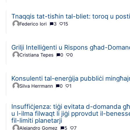
Tnaqqis tat-tisħin tal-bliet: toroq u posti
Federico Iori
3
15
Grilji Intelliġenti u Rispons għad-Doma
Cristiana Tepes
0
0
Konsulenti tal-enerġija pubbliċi mingħaj
Silva Herrmann
0
1
Insuffiċjenza: tiġi evitata d-domanda għal
u l-ilma filwaqt li jiġi pprovdut il-bene
fil-limiti planetarji
Alejandro Gomez
5
7