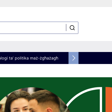
alogi ta’ politika maż-żgħażagħ