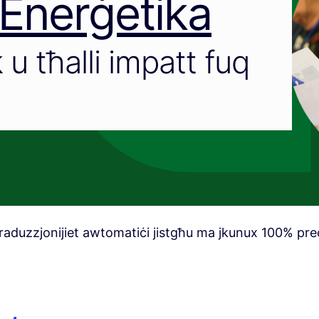
 Enerġetika
 tħalli impatt fuq
raduzzjonijiet awtomatiċi jistgħu ma jkunux 100% preċ