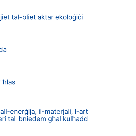
jiet tal-bliet aktar ekoloġiċi
nda
r ħlas
l-enerġija, il-materjali, l-art
sseri tal-bniedem għal kulħadd