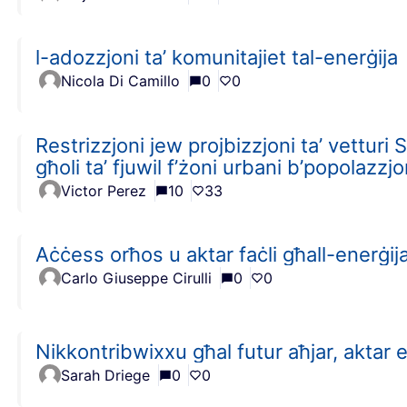
l-adozzjoni ta’ komunitajiet tal-enerġija
Nicola Di Camillo
0
0
Restrizzjoni jew projbizzjoni ta’ vetturi
għoli ta’ fjuwil f’żoni urbani b’popolazzj
Victor Perez
10
33
Aċċess orħos u aktar faċli għall-enerġij
Carlo Giuseppe Cirulli
0
0
Nikkontribwixxu għal futur aħjar, aktar 
Sarah Driege
0
0