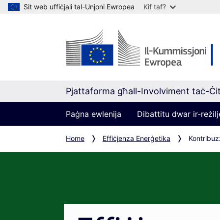
Sit web uffiċjali tal-Unjoni Ewropea
Kif taf?
Pjattaforma għall-Involviment taċ-Ċit
Paġna ewlenija
Dibattitu dwar ir-reżi
Home
Effiċjenza Enerġetika
Kontribuzz