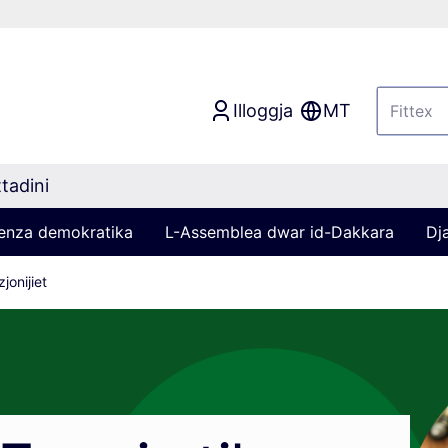
Illoggja
MT
tadini
ljenza demokratika
L-Assemblea dwar id-Dakkara
Dj
jonijiet