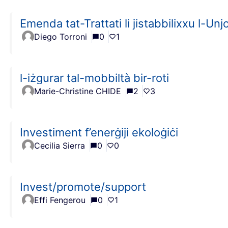
Emenda tat-Trattati li jistabbilixxu l-Un
Diego Torroni
0
1
l-iżgurar tal-mobbiltà bir-roti
Marie-Christine CHIDE
2
3
Investiment f’enerġiji ekoloġiċi
Cecilia Sierra
0
0
Invest/promote/support
Effi Fengerou
0
1