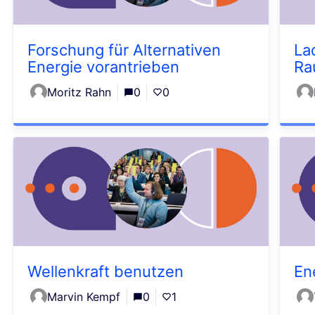
Forschung für Alternativen
La
Energie vorantrieben
Ra
Moritz Rahn
0
0
Wellenkraft benutzen
En
Marvin Kempf
0
1