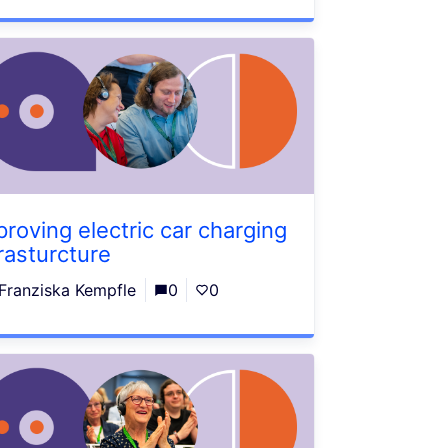
proving electric car charging
frasturcture
Franziska Kempfle
0
0