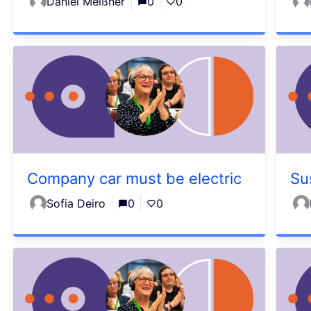
Daniel Meißner
0
0
Company car must be electric
Su
Sofia Deiro
0
0