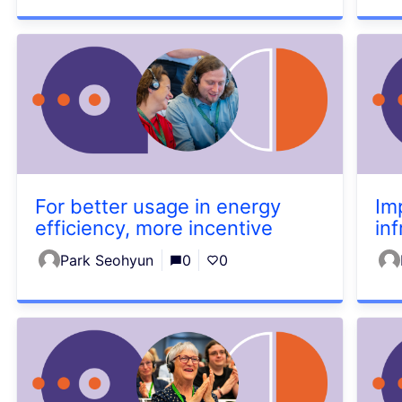
For better usage in energy
Im
efficiency, more incentive
in
Park Seohyun
0
0