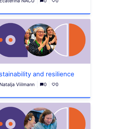
Ecaterina NACU
0
0
stainability and resilience
Natalja Viilmann
0
0