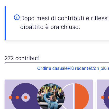
Dopo mesi di contributi e rifless
dibattito è ora chiuso.
272 contributi
Ordine casuale
Più recente
Con più 