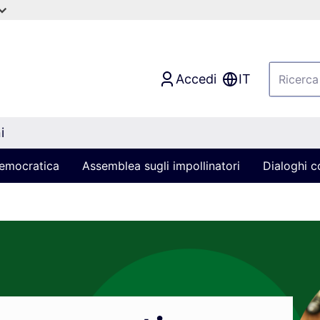
Accedi
IT
i
 democratica
Assemblea sugli impollinatori
Dialoghi co