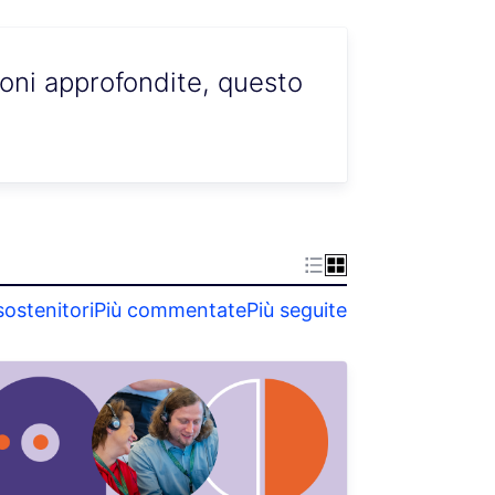
ioni approfondite, questo
sostenitori
Più commentate
Più seguite