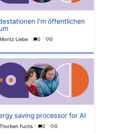
destationen I'm öffentlichen
um
Moritz Liebe
0
0
ergy saving processor for AI
Thorben Fuchs
0
0