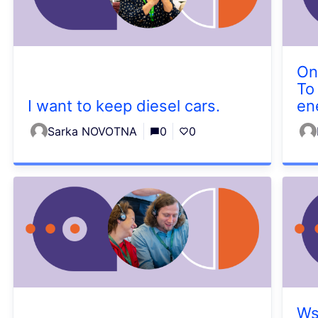
On
To
I want to keep diesel cars.
en
Sarka NOVOTNA
0
0
Ws