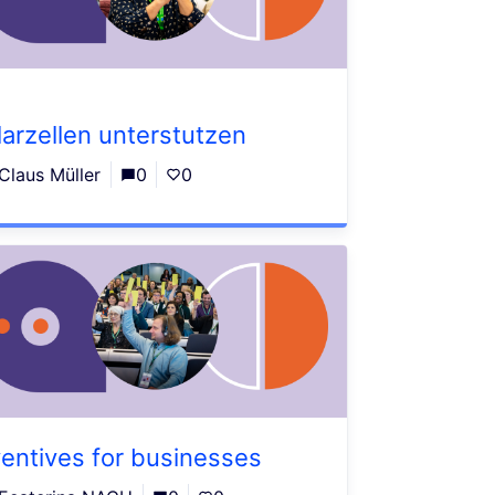
larzellen unterstutzen
Claus Müller
0
0
ventives for businesses