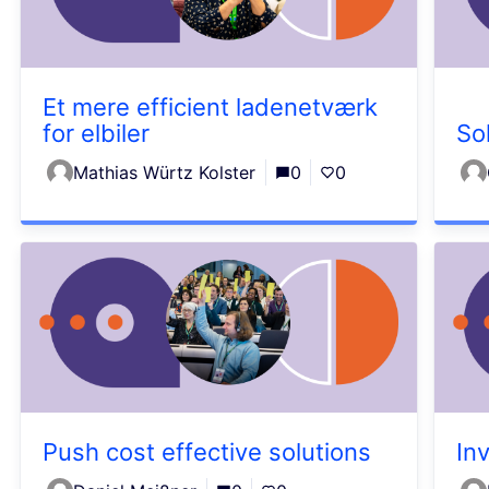
Et mere efficient ladenetværk
for elbiler
So
Mathias Würtz Kolster
0
0
Push cost effective solutions
In