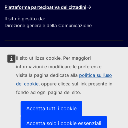
Piattaforma partecipativa dei cittadini
Il sito è gestito da:
Direzione generale della Comunicazione
Il sito utilizza cookie. Per maggiori
informazioni e modificare le preferenze,
Segui la Commissione europea
visita la pagina dedicata alla
politica sull’uso
dei cookie
, oppure clicca sul link presente in
(Link esterno)
Contattaci
fondo ad ogni pagina del sito.
(Link esterno)
Segnalare una vulnerabilità informatica
(Link esterno)
Le lingue sui nostri siti web
(Link esterno)
Cookies
Accetta tutti i cookie
(Link esterno)
Politica in materia di privacy
(Link esterno)
Note legali
Accetta solo i cookie essenziali
Accessibilità