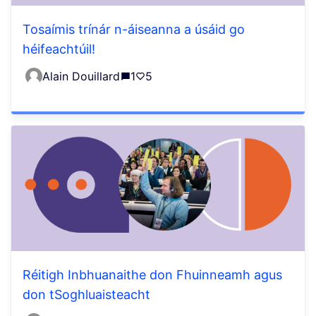
Tosaímis trínár n-áiseanna a úsáid go
héifeachtúil!
Alain Douillard
1
5
Réitigh Inbhuanaithe don Fhuinneamh agus
don tSoghluaisteacht