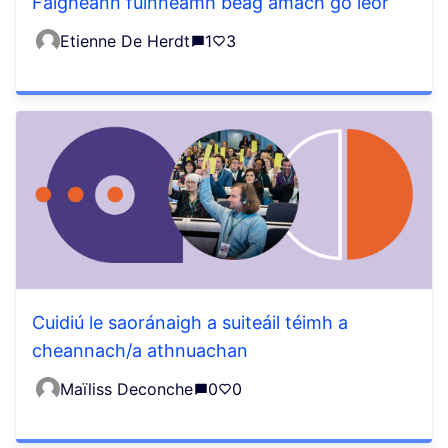
Faigheann fuinneamh beag amach go leor
Etienne De Herdt
1
3
Cuidiú le saoránaigh a suiteáil téimh a
cheannach/a athnuachan
Maïliss Deconche
0
0