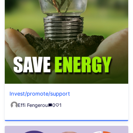
Invest/promote/support
Effi Fengerou
0
1