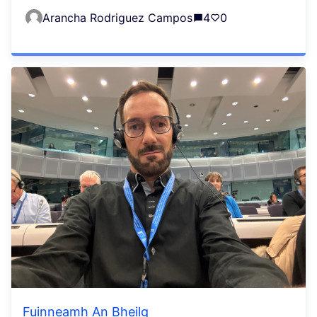
Arancha Rodriguez Campos
4
0
Fuinneamh An Bheilg