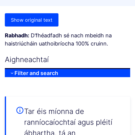
Show original text
Rabhadh:
D’fhéadfadh sé nach mbeidh na
haistriúcháin uathoibríocha 100% cruinn.
Aighneachtaí
Filter and search
Tar éis míonna de
ranníocaíochtaí agus pléití
ábhartha, tá an