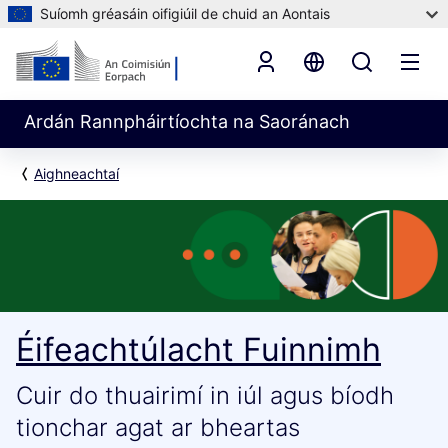
Suíomh gréasáin oifigiúil de chuid an Aontais
Ardán Rannpháirtíochta na Saoránach
Aighneachtaí
Éifeachtúlacht Fuinnimh
Cuir do thuairimí in iúl agus bíodh
tionchar agat ar bheartas