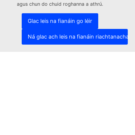
agus chun do chuid roghanna a athrú.
(External link)
Leochaileacht TF a thuairisciú
(External link)
Teangacha ar ár suíomhanna gréasáin
(External link)
Fianáin
Glac leis na fianáin go léir
(External link)
Beartas príobháideachais
(External link)
Fógra dlíthiúil
Ná glac ach leis na fianáin riachtanacha
Inrochtaineacht