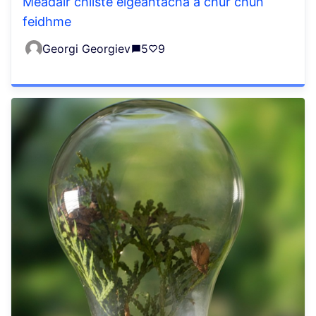
Méadair chliste éigeantacha a chur chun
feidhme
Georgi Georgiev
5
9