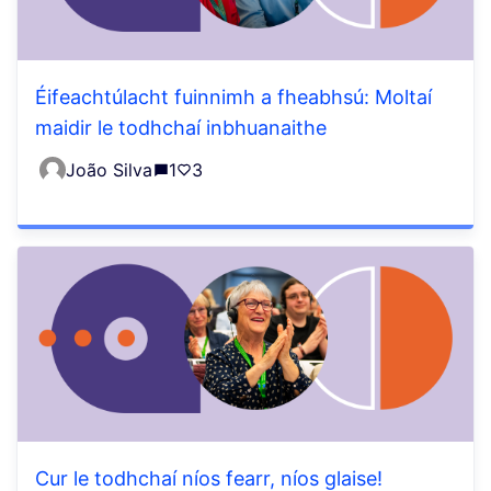
Éifeachtúlacht fuinnimh a fheabhsú: Moltaí
maidir le todhchaí inbhuanaithe
João Silva
1
3
Cur le todhchaí níos fearr, níos glaise!