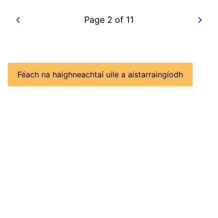
Page 2 of 11
Féach na haighneachtaí uile a aistarraingíodh