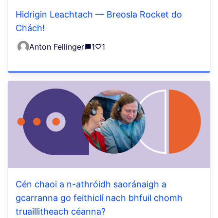
Hidrigin Leachtach — Breosla Rocket do
Chách!
Anton Fellinger
1
1
Cén chaoi a n-athróidh saoránaigh a
gcarranna go feithiclí nach bhfuil chomh
truaillitheach céanna?