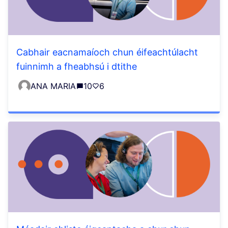
Cabhair eacnamaíoch chun éifeachtúlacht
fuinnimh a fheabhsú i dtithe
ANA MARIA
10
6