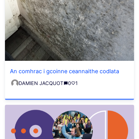
An comhrac i gcoinne ceannaithe codlata
DAMIEN JACQUOT
0
1