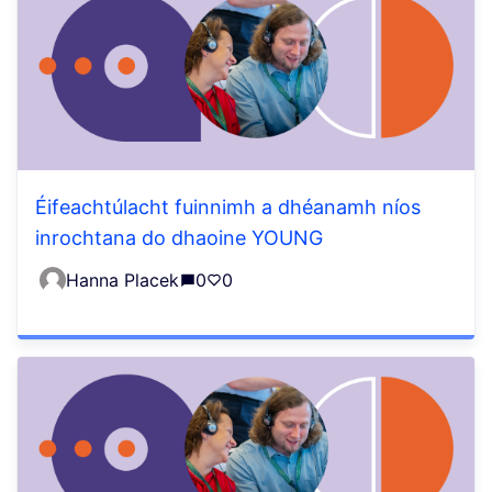
Éifeachtúlacht fuinnimh a dhéanamh níos
inrochtana do dhaoine YOUNG
Hanna Placek
0
0