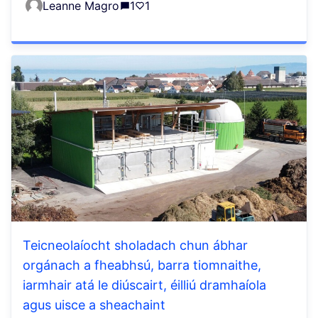
Leanne Magro
1
1
Teicneolaíocht sholadach chun ábhar
orgánach a fheabhsú, barra tiomnaithe,
iarmhair atá le diúscairt, éilliú dramhaíola
agus uisce a sheachaint