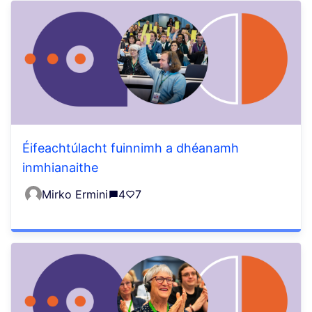
Éifeachtúlacht fuinnimh a dhéanamh
inmhianaithe
Mirko Ermini
4
7