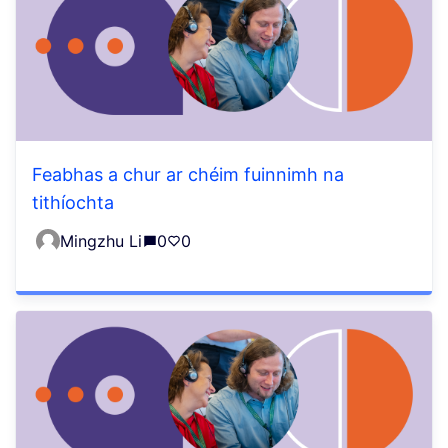
Feabhas a chur ar chéim fuinnimh na
tithíochta
Mingzhu Li
0
0