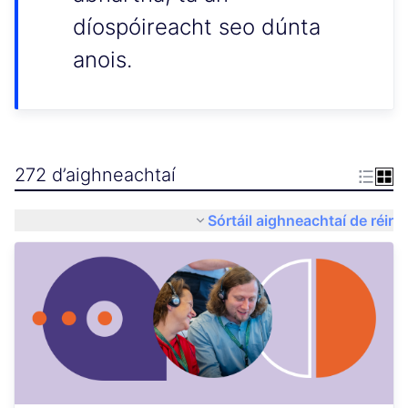
díospóireacht seo dúnta
anois.
272 d’aighneachtaí
Sórtáil aighneachtaí de réir