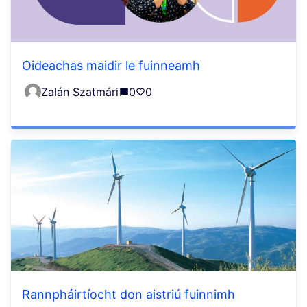
Oideachas maidir le fuinneamh
Zalán Szatmári
0
0
Rannpháirtíocht don aistriú fuinnimh