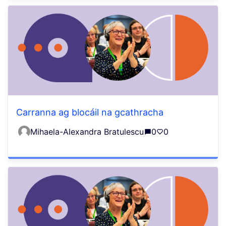
Carranna ag blocáil na gcathracha
Mihaela-Alexandra Bratulescu
0
0