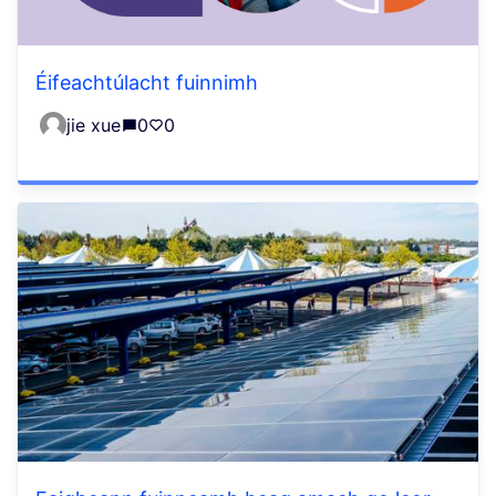
Éifeachtúlacht fuinnimh
jie xue
0
0