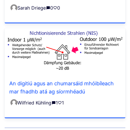
Sarah Driege
0
0
An digitiú agus an chumarsáid mhóibíleach
mar fhadhb atá ag síormhéadú
Wilfried Kühling
1
1