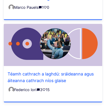
Marco Pauels
1
0
Téamh cathrach a laghdú: sráideanna agus
áiteanna cathrach níos glaise
Federico Iori
3
15