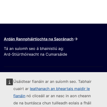
Ardán Rannpháirtíochta na Saoránach
Tá an suíomh seo á bhainistiú ag:
Ard-Stiúrthóireacht na Cumarsáide
Úsáidtear fianáin ar an suíomh seo. Tabhair
cuairt ar
leathanach an bheartais maidir le
Lean an Coimisiún Eorpach
fianáin
nó cliceáil ar an nasc in aon cheann
de na buntásca chun tuilleadh eolais a fháil
(External link)
Sonraí teagmhála