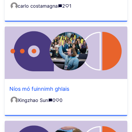
carlo costamagna
2
1
Níos mó fuinnimh ghlais
Xingzhao Sun
0
0