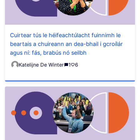
Cuirtear tús le héifeachtúlacht fuinnimh le
beartais a chuireann an dea-bhail i gcroílár
agus ní: fás, brabús nó seilbh
Katelijne De Winter
1
6