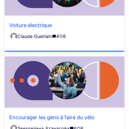
Voiture électrique
Claude Guerlain
4
6
Encourager les gens à faire du vélo
Звезделина Атанасова
6
6