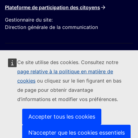
Plateforme de participation des citoyens
Gestionnaire du site:
Direction générale de la communication
Ce site utilise des cookies. Consultez notre
page relative à la politique en matière de
Suivre la Commission européenne
cookies
ou cliquez sur le lien figurant en bas
de page pour obtenir davantage
(Lien externe)
Nous contacter
d’informations et modifier vos préférences.
(Lien externe)
Signaler une vulnérabilité informatique
(Lien externe)
Les langues sur nos sites web
(Lien externe)
Cookies
Accepter tous les cookies
(Lien externe)
Protection de la vie privée
(Lien externe)
Avis juridique
N’accepter que les cookies essentiels
Accessibilité