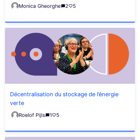
Monica Gheorghe
2
5
Décentralisation du stockage de l’énergie
verte
Roelof Pijls
1
5