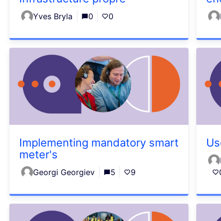
Yves Bryla
0
0
Implementing mandatory smart
Us
meter's
Georgi Georgiev
5
9