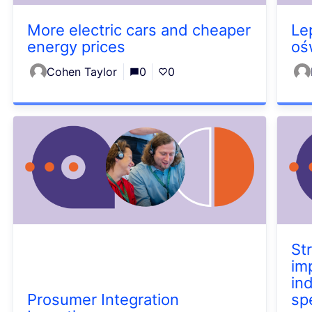
More electric cars and cheaper
Le
energy prices
oś
Cohen Taylor
0
0
St
im
in
Prosumer Integration
sp