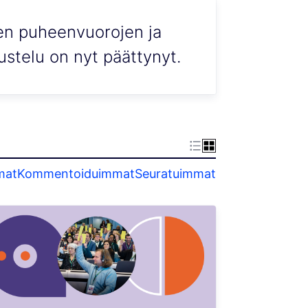
en puheenvuorojen ja
ustelu on nyt päättynyt.
mat
Kommentoiduimmat
Seuratuimmat