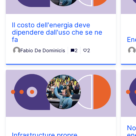
Il costo dell'energia deve
dipendere dall'uso che se ne
fa
En
Fabio De Dominicis
2
2
No
Infrastructure propre
en