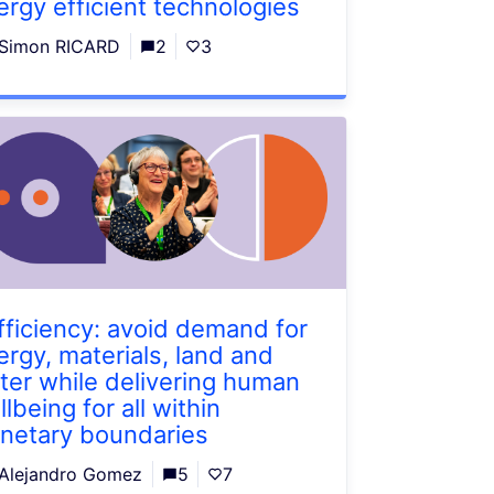
ergy efficient technologies
Simon RICARD
2
3
fficiency: avoid demand for
ergy, materials, land and
ter while delivering human
lbeing for all within
anetary boundaries
Alejandro Gomez
5
7