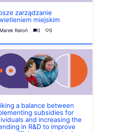
psze zarządzanie
wietleniem miejskim
Marek Ratoń
0
0
riking a balance between
plementing subsidies for
dividuals and increasing the
ending in R&D to improve