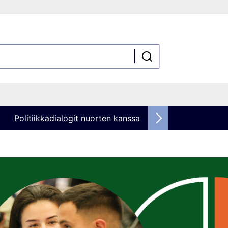
Politiikkadialogit nuorten kanssa