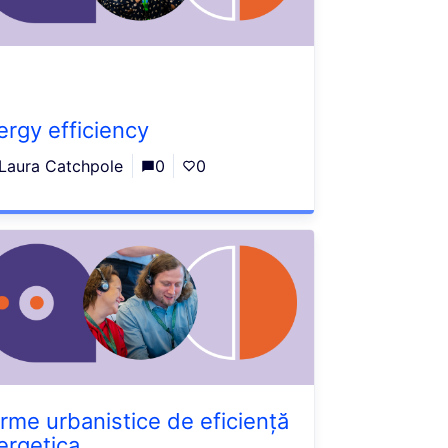
ergy efficiency
Laura Catchpole
0
0
rme urbanistice de eficiență
ergetica