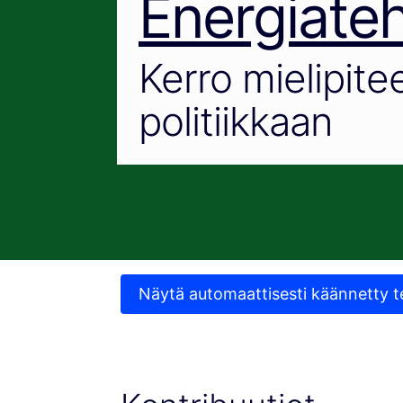
Energiate
Kerro mielipitee
politiikkaan
Näytä automaattisesti käännetty t