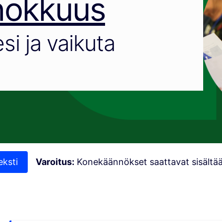
hokkuus
si ja vaikuta
eksti
Varoitus:
Konekäännökset saattavat sisältää 