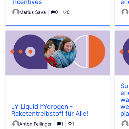
Incentives
en
Marius Sava
0
0
Su
en
wa
LY Liquid hYdrogen -
wel
Raketentreibstoff für Alle!
pl
Anton Fellinger
1
1