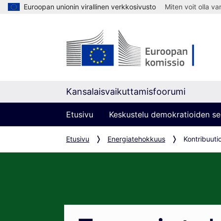
Euroopan unionin virallinen verkkosivusto
Miten voit olla v
Kansalaisvaikuttamisfoorumi
Etusivu
Keskustelu demokratioiden se
Etusivu
Energiatehokkuus
Kontribuuti