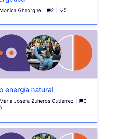
Monica Gheorghe
2
5
o energía natural
Maria Josefa Zuheros Gutiérrez
0
0