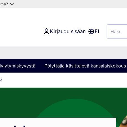
arma?
Kirjaudu sisään
FI
lviytymiskyvystä
Pölyttäjiä käsittelevä kansalaiskokous
ot