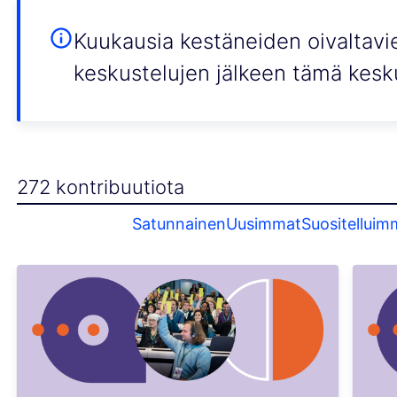
Kuukausia kestäneiden oivaltavi
keskustelujen jälkeen tämä kesk
272 kontribuutiota
Satunnainen
Uusimmat
Suositelluim