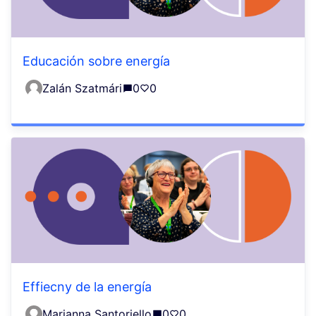
Educación sobre energía
Zalán Szatmári
0
0
Effiecny de la energía
Marianna Santoriello
0
0