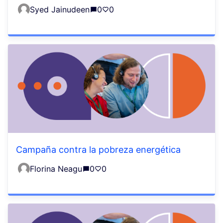
Syed Jainudeen
0
0
Campaña contra la pobreza energética
Florina Neagu
0
0