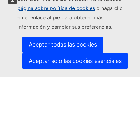
Seguir a la Comisión Europea
página sobre política de cookies
o haga clic
en el enlace al pie para obtener más
(Enlace externo)
Contacto
información y cambiar sus preferencias.
(Enlace externo)
Notificar una vulnerabilidad informática
(Enlace externo)
Idiomas en nuestros sitios web
(Enlace externo)
Cookies
Aceptar todas las cookies
(Enlace externo)
Política de privacidad
(Enlace externo)
Aviso jurídico
Aceptar solo las cookies esenciales
Accesibilidad