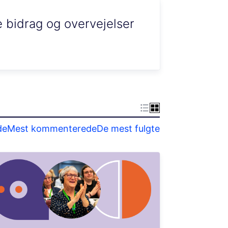
 bidrag og overvejelser
de
Mest kommenterede
De mest fulgte