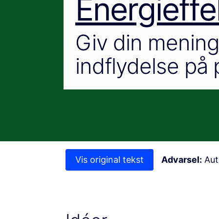
Energieffek
Giv din mening 
indflydelse på 
Vis original tekst
Advarsel:
Auto