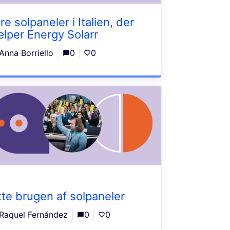
re solpaneler i Italien, der
ælper Energy Solarr
Anna Borriello
0
0
tte brugen af solpaneler
Raquel Fernández
0
0