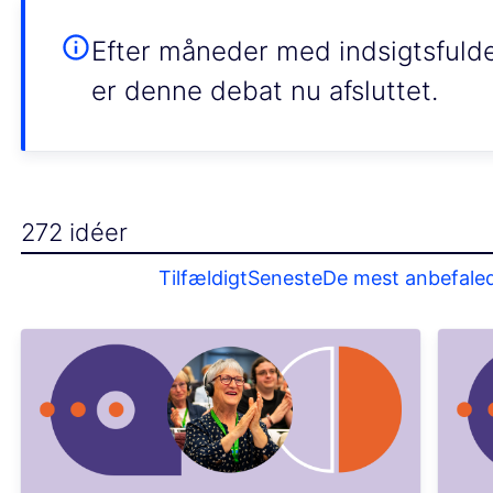
Efter måneder med indsigtsfulde
er denne debat nu afsluttet.
272 idéer
Tilfældigt
Seneste
De mest anbefale