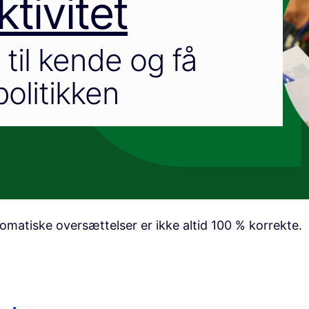
tivitet
til kende og få
politikken
matiske oversættelser er ikke altid 100 % korrekte.