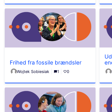
Ud
Frihed fra fossile brændsler
en
Wojtek Sobiesiak
1
0