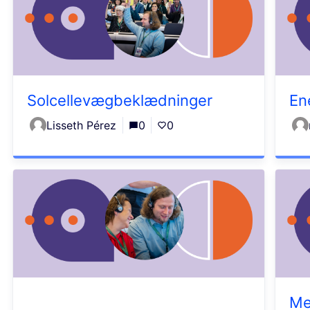
Solcellevægbeklædninger
En
Lisseth Pérez
0
0
Me