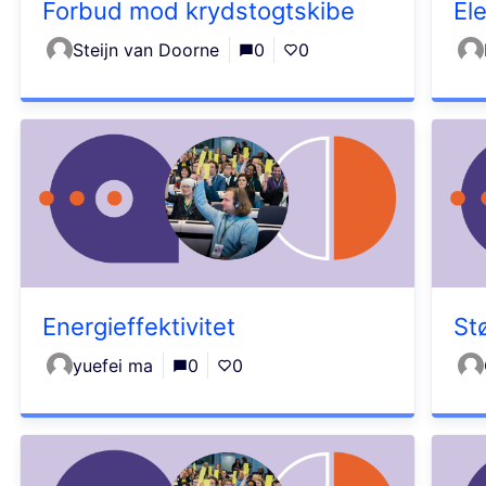
Forbud mod krydstogtskibe
El
Steijn van Doorne
0
0
Energieffektivitet
Stø
yuefei ma
0
0