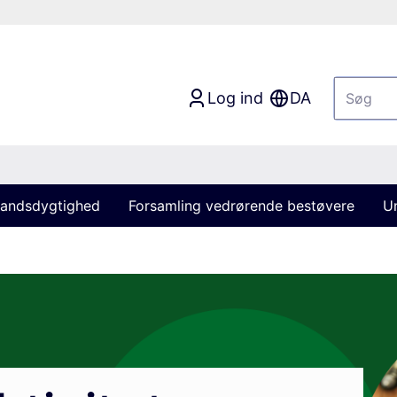
Log ind
DA
andsdygtighed
Forsamling vedrørende bestøvere
U