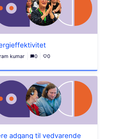
ergieffektivitet
ram kumar
0
0
re adgang til vedvarende