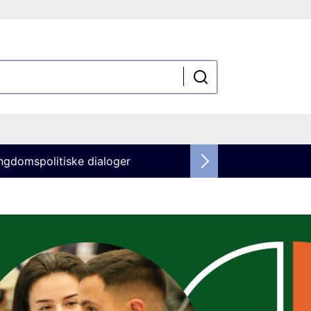
ngdomspolitiske dialoger