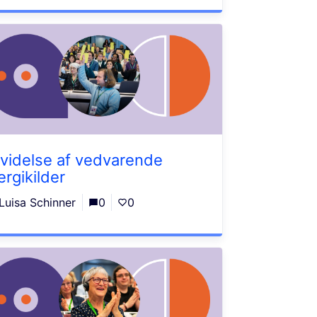
videlse af vedvarende
ergikilder
Luisa Schinner
0
0