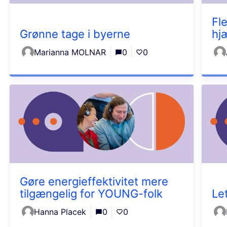
Fle
Grønne tage i byerne
hj
Marianna MOLNAR
0
0
Gøre energieffektivitet mere
tilgængelig for YOUNG-folk
Le
Hanna Placek
0
0