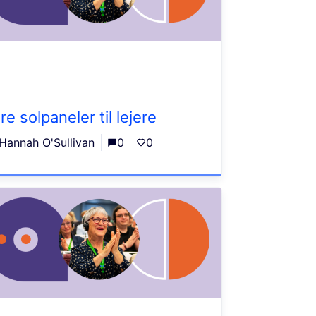
re solpaneler til lejere
Hannah O'Sullivan
0
0