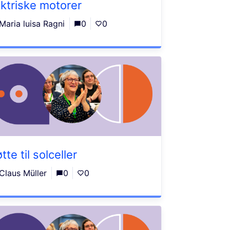
ektriske motorer
Maria luisa Ragni
0
0
tte til solceller
Claus Müller
0
0