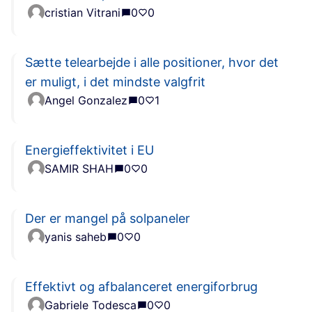
cristian Vitrani
0
0
Sætte telearbejde i alle positioner, hvor det
er muligt, i det mindste valgfrit
Angel Gonzalez
0
1
Energieffektivitet i EU
SAMIR SHAH
0
0
Der er mangel på solpaneler
yanis saheb
0
0
Effektivt og afbalanceret energiforbrug
Gabriele Todesca
0
0