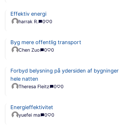
Effektiv energi
harrak R.
0
0
Byg mere offentlig transport
Chen Zuo
0
0
Forbyd belysning på ydersiden af bygninger
hele natten
Theresa Fleitz
0
0
Energieffektivitet
yuefei ma
0
0