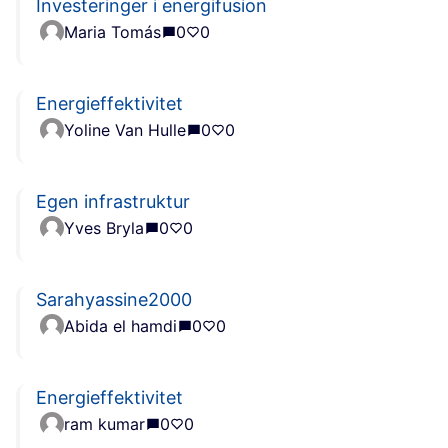
Investeringer i energifusion
Maria Tomás
0
0
Energieffektivitet
Yoline Van Hulle
0
0
Egen infrastruktur
Yves Bryla
0
0
Sarahyassine2000
Abida el hamdi
0
0
Energieffektivitet
ram kumar
0
0