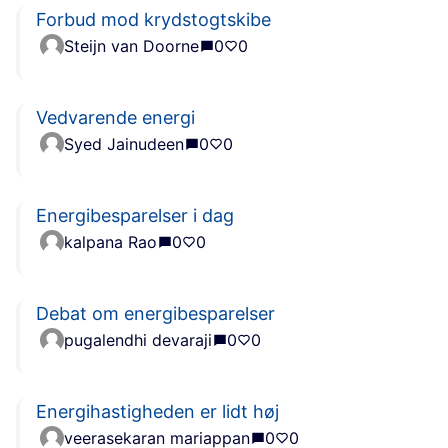
Forbud mod krydstogtskibe
Steijn van Doorne
0
0
Vedvarende energi
Syed Jainudeen
0
0
Energibesparelser i dag
kalpana Rao
0
0
Debat om energibesparelser
pugalendhi devaraji
0
0
Energihastigheden er lidt høj
veerasekaran mariappan
0
0