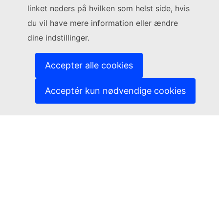
Følg Europa-Kommissionen
linket neders på hvilken som helst side, hvis
du vil have mere information eller ændre
(Eksternt link)
Kontakt os
dine indstillinger.
(Eksternt link)
Indberet en IT-sårbarhed
(Eksternt link)
Sprog på vores websites
(Eksternt link)
Cookies
Accepter alle cookies
(Eksternt link)
Databeskyttelsespolitik
(Eksternt link)
Juridisk meddelelse
Acceptér kun nødvendige cookies
Tilgængelighed