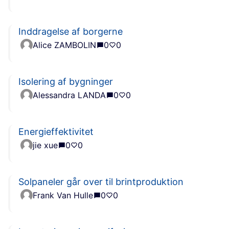
Inddragelse af borgerne
Alice ZAMBOLIN
0
0
Isolering af bygninger
Alessandra LANDA
0
0
Energieffektivitet
jie xue
0
0
Solpaneler går over til brintproduktion
Frank Van Hulle
0
0