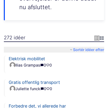
nu afsluttet.
272 idéer
Sortér idéer efter
Elektrisk mobilitet
Ilias Grampas
0
0
Gratis offentlig transport
Juliette funck
0
0
Forbedre det, vi allerede har