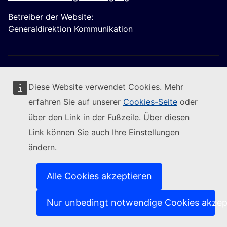
Betreiber der Website:
Generaldirektion Kommunikation
Diese Website verwendet Cookies. Mehr
erfahren Sie auf unserer
Cookies-Seite
oder
Folgen Sie der Europäischen Kommission
über den Link in der Fußzeile. Über diesen
Link können Sie auch Ihre Einstellungen
(Externer Link)
Kontakt
ändern.
(Externer Link)
IT-Sicherheitslücke melden
(Externer Link)
Sprachen auf unseren Websites
(Externer Link)
Cookies
Alle Cookies akzeptieren
(Externer Link)
Schutz der Privatsphäre
(Externer Link)
Rechtlicher Hinweis
Nur unbedingt notwendige Cookies akzep
Zugänglichkeit