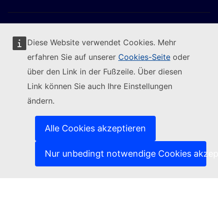
Diese Website verwendet Cookies. Mehr
erfahren Sie auf unserer
Cookies-Seite
oder
Folgen Sie der Europäischen Kommission
über den Link in der Fußzeile. Über diesen
Link können Sie auch Ihre Einstellungen
(Externer Link)
Kontakt
ändern.
(Externer Link)
IT-Sicherheitslücke melden
(Externer Link)
Sprachen auf unseren Websites
(Externer Link)
Cookies
Alle Cookies akzeptieren
(Externer Link)
Schutz der Privatsphäre
(Externer Link)
Rechtlicher Hinweis
Nur unbedingt notwendige Cookies akzep
Zugänglichkeit