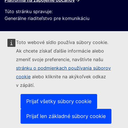
Platforma na zapojenie občanov
Túto stránku spravuje:
Generálne riaditeľstvo pre komunikáciu
Toto webové sídlo používa súbory cookie.
Ak chcete získať ďalšie informácie alebo
zmeniť svoje preferencie, navštívte našu
Sledujte Európsku komisiu
stránku o podmienkach používania súborov
cookie
alebo kliknite na akýkoľvek odkaz
(Externý odkaz)
Kontakt
v zápätí.
(Externý odkaz)
Nahlásiť IT zraniteľnosť
(Externý odkaz)
Jazyky na našich webových stránkach
(Externý odkaz)
Súbory cookies
Prijať všetky súbory cookie
(Externý odkaz)
Politika ochrany osobných údajov
(Externý odkaz)
Právne upozornenie
Prijať len základné súbory cookie
Prístupnosť