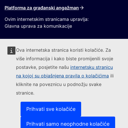
Platforma za građanski angažman
Ovim internetskim stranicama upravlja:
Glavna uprava za komunikacije
Ova internetska stranica koristi kolačiće. Za
više informacija i kako biste promijenili svoje
postavke, posjetite našu
internetsku stranicu
Pratite Europsku komisiju
na kojoj su objašnjena pravila o kolačićima
ili
kliknite na poveznicu u podnožju svake
(Vanjska poveznica)
Kontakt
stranice.
(Vanjska poveznica)
Prijavite ranjivost IT-a
(Vanjska povezni
Jezici na našim internetskim stranicama
(Vanjska poveznica)
Kolačići
Prihvati sve kolačiće
(Vanjska poveznica)
Politika zaštite privatnosti
(Vanjska poveznica)
Pravna obavijest
Prihvati samo neophodne kolačiće