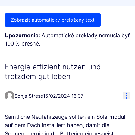
Zobraziť automaticky preložený text
Upozornenie:
Automatické preklady nemusia byť
100 % presné.
Energie effizient nutzen und
trotzdem gut leben
Res
Sonja Strese
15/02/2024 16:37
Sämtliche Neufahrzeuge sollten ein Solarmodul
auf dem Dach installiert haben, damit die
Sonnenenergie in die Batterien eingespeist