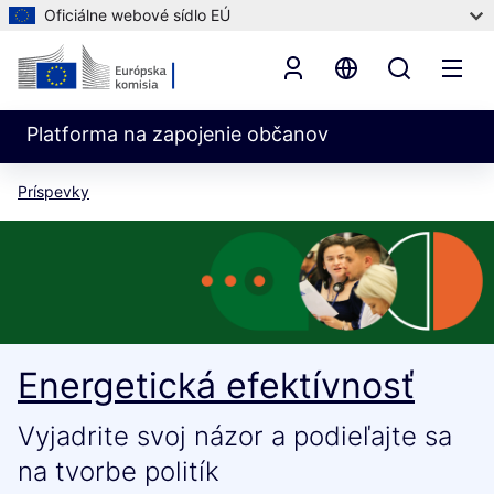
Oficiálne webové sídlo EÚ
Platforma na zapojenie občanov
Príspevky
Energetická efektívnosť
Vyjadrite svoj názor a podieľajte sa
na tvorbe politík