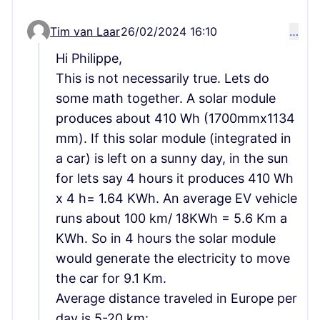
Tim van Laar
26/02/2024 16:10
…
Comment 68 (reply to comment 57)
Hi Philippe,
This is not necessarily true. Lets do
some math together. A solar module
produces about 410 Wh (1700mmx1134
mm). If this solar module (integrated in
a car) is left on a sunny day, in the sun
for lets say 4 hours it produces 410 Wh
x 4 h= 1.64 KWh. An average EV vehicle
runs about 100 km/ 18KWh = 5.6 Km a
KWh. So in 4 hours the solar module
would generate the electricity to move
the car for 9.1 Km.
Average distance traveled in Europe per
day is 5-20 km: