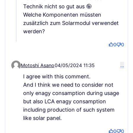
Technik nicht so gut aus 🤪
Welche Komponenten müssten
zusätzlich zum Solarmodul verwendet
werden?
0
0
Motoshi Asano
04/05/2024 11:35
…
Comment 178 (reply to comment 57)
I agree with this comment.
And I think we need to consider not
only enagy consamption during usage
but also LCA enagy consamption
including production of such system
like solar panel.
0
0