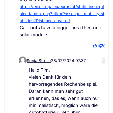
https://ec.europa.eu/eurostat/statistics-expl
ained/index.php?title=Passenger_mobility_st
(Externý odkaz)
(Externý odkaz)
(Externý odkaz)
atistics#Distance_covered
Car roofs have a bigger area then one
solar module.
1
0
Sonja Strese
28/02/2024 07:37
…
Comment 74 (reply to comment 68)
Hallo Tim,
vielen Dank für dein
hervorragendes Rechenbeispiel.
Daran kann man sehr gut
erkennen, das es, wenn auch nur
minimalistisch, möglich wäre die
Autobatterie direkt über