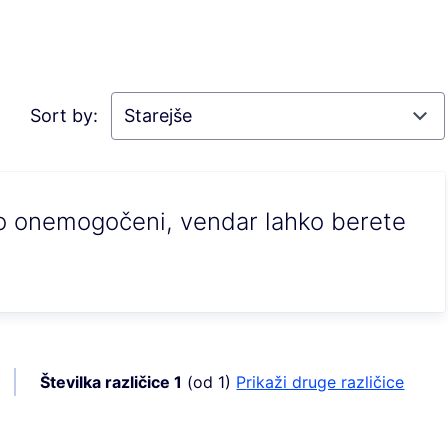
Sort by:
no onemogočeni, vendar lahko berete
Številka različice 1
(od 1)
Prikaži druge različice