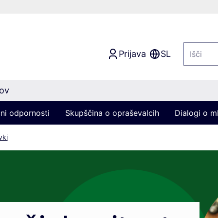
Prijava
SL
nov
ni odpornosti
Skupščina o opraševalcih
Dialogi o ml
vki