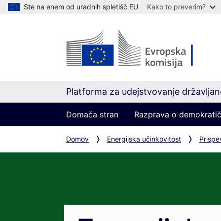
Ste na enem od uradnih spletišč EU
Kako to preverim?
Platforma za udejstvovanje državlja
Domača stran
Razprava o demokratič
Domov
Energijska učinkovitost
Prispe