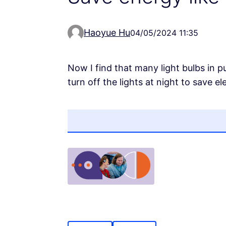
Haoyue Hu
04/05/2024 11:35
Now I find that many light bulbs in pu
turn off the lights at night to save ele
(Opens in new tab)