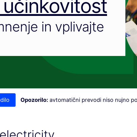
 učinkovitost
nenje in vplivajte
dilo
Opozorilo:
avtomatični prevodi niso nujno p
electricity