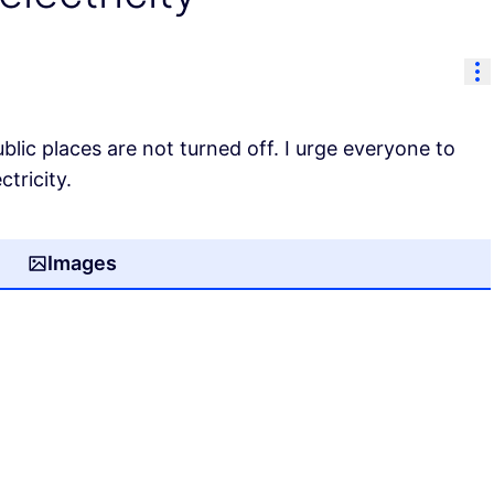
Re
blic places are not turned off. I urge everyone to
ctricity.
Images