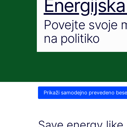
Energijska
Povejte svoje m
na politiko
Prikaži samodejno prevedeno bese
Save energy like 