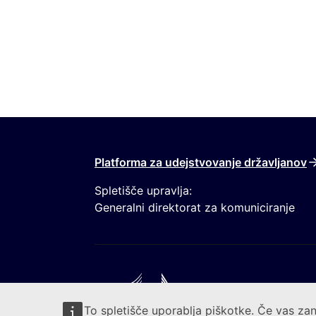
Platforma za udejstvovanje državljanov
Spletišče upravlja:
Generalni direktorat za komuniciranje
To spletišče uporablja piškotke. Če vas zan