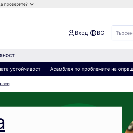
а проверите?
Вход
BG
аност
ната устойчивост
Асамблея по проблемите на опра
носи
а