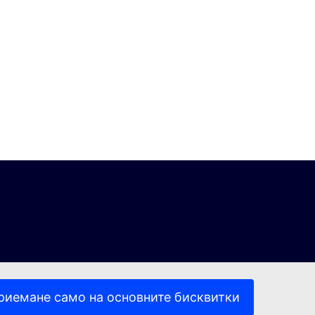
риемане само на основните бисквитки