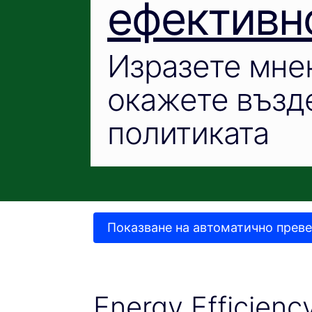
ефективн
Изразете мне
окажете възд
политиката
Показване на автоматично преве
Energy Efficienc