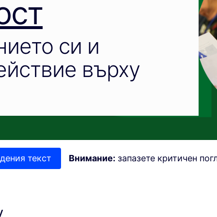
ост
нието си и
ействие върху
дения текст
Внимание:
запазете критичен пог
y