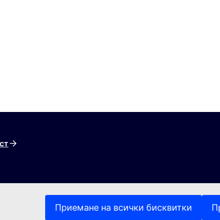
ст
Приемане на всички бисквитки
П