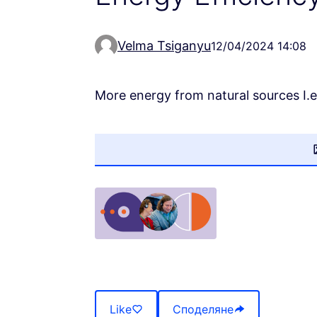
Velma Tsiganyu
12/04/2024 14:08
More energy from natural sources I.
(Отваря се в нов раздел)
Like
Споделяне