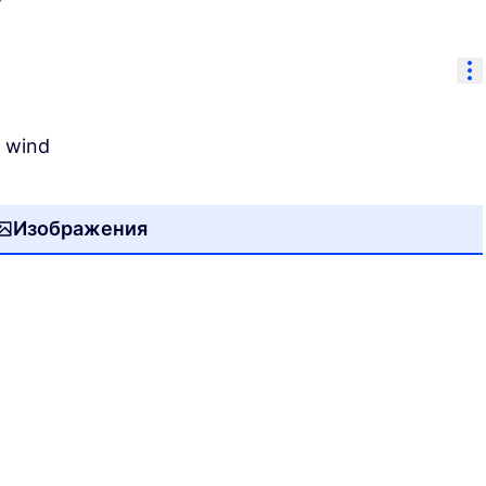
Re
e wind
Изображения