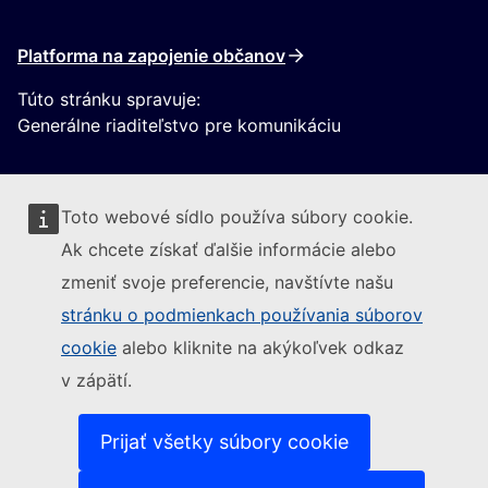
Platforma na zapojenie občanov
Túto stránku spravuje:
Generálne riaditeľstvo pre komunikáciu
Toto webové sídlo používa súbory cookie.
Ak chcete získať ďalšie informácie alebo
zmeniť svoje preferencie, navštívte našu
Sledujte Európsku komisiu
stránku o podmienkach používania súborov
cookie
alebo kliknite na akýkoľvek odkaz
(Externý odkaz)
Kontakt
v zápätí.
(Externý odkaz)
Nahlásiť IT zraniteľnosť
(Externý odkaz)
Jazyky na našich webových stránkach
(Externý odkaz)
Súbory cookies
Prijať všetky súbory cookie
(Externý odkaz)
Politika ochrany osobných údajov
(Externý odkaz)