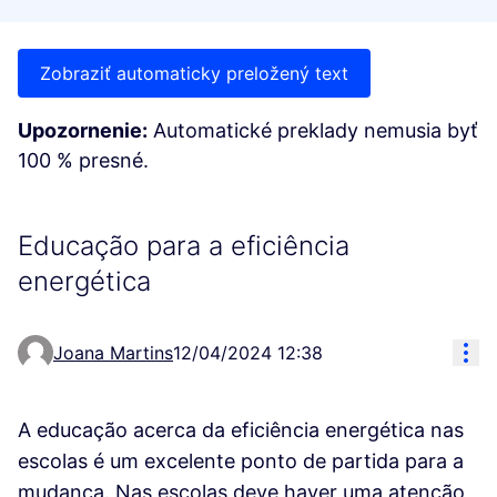
Zobraziť automaticky preložený text
Upozornenie:
Automatické preklady nemusia byť
100 % presné.
Educação para a eficiência
energética
Res
Joana Martins
12/04/2024 12:38
A educação acerca da eficiência energética nas
escolas é um excelente ponto de partida para a
mudança. Nas escolas deve haver uma atenção