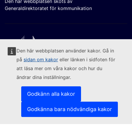
Den här webbplatsen sköts av
Generaldirektoratet för kommunikation
Den här webbplatsen använder kakor. Gå in
Följ kommissionen
på
sidan om kakor
eller länken i sidfoten för
att läsa mer om våra kakor och hur du
(Extern länk)
Kontakta oss
ändrar dina inställningar.
(Extern länk)
Rapportera sårbarheter i it-systemen
(Extern länk)
Språkpolicy för våra webbplatser
(Extern länk)
Kakor (cookies)
Godkänn alla kakor
(Extern länk)
Integritetspolicy
(Extern länk)
Rättsligt meddelande
Godkänna bara nödvändiga kakor
Tillgänglighet