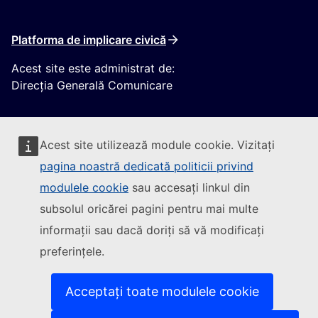
Platforma de implicare civică
Acest site este administrat de:
Direcția Generală Comunicare
Acest site utilizează module cookie. Vizitați
pagina noastră dedicată politicii privind
modulele cookie
sau accesați linkul din
Urmăriți Comisia Europeană
subsolul oricărei pagini pentru mai multe
informații sau dacă doriți să vă modificați
(Link extern)
Contactați-ne
preferințele.
(Link extern)
Semnalați o vulnerabilitate informatică
(Link extern)
Versiunile lingvistice ale site-urilor noastre
(Link extern)
Cookie-uri
Acceptați toate modulele cookie
(Link extern)
Politica de confidențialitate