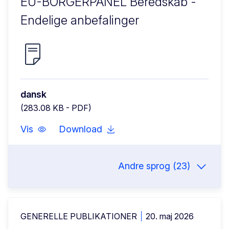
EU-BORGERPANEL Beredskab -
Endelige anbefalinger
Citizens' Panel on Preparedness - Session 1
dansk
(283.08 KB - PDF)
Vis
Download
Andre sprog (23)
GENERELLE PUBLIKATIONER
20. maj 2026